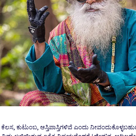
ಿ ಕೆಲಸ, ಕುಟುಂಬ, ಆಸ್ತಿಪಾಸ್ತಿಗಳಿವೆ ಎಂದು ನೀವಂದುಕೊಳ್ಳಬಹ