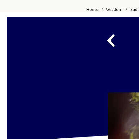
Home
Wisdom
Sad
/
/