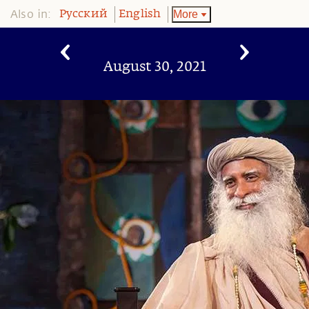
Also in:
More
Pусский
English
August 30, 2021