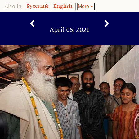
Also in:
More
Pусский
English
April 05, 2021