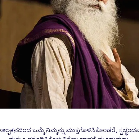
ಅಲ್ಪತನದಿಂದ ಒಮ್ಮೆ ನಿಮ್ಮನ್ನು ಮುಕ್ತಗೊಳಿಸಿಕೊಂಡರೆ, ಸ್ವಚ್ಛಂದವ