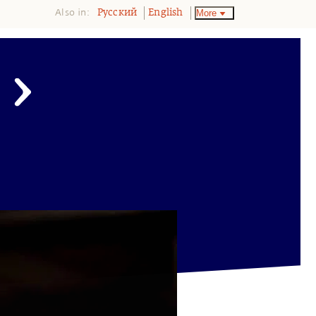
Also in:
More
Pусский
English