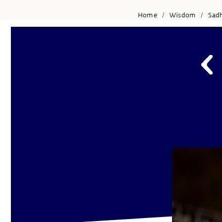
Home
Wisdom
Sad
/
/