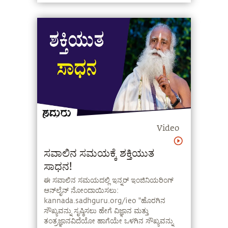
Video
ಸವಾಲಿನ ಸಮಯಕ್ಕೆ ಶಕ್ತಿಯುತ
ಸಾಧನ!
ಈ ಸವಾಲಿನ ಸಮಯದಲ್ಲಿ ಇನ್ನರ್ ಇಂಜಿನಿಯರಿಂಗ್
ಆನ್‍ಲೈನ್ ನೋಂದಾಯಿಸಲು:
kannada.sadhguru.org/ieo "ಹೊರಗಿನ
ಸೌಖ್ಯವನ್ನು ಸೃಷ್ಠಿಸಲು ಹೇಗೆ ವಿಜ್ಞಾನ ಮತ್ತು
ತಂತ್ರಜ್ಞಾನವಿದೆಯೋ ಹಾಗೆಯೇ ಒಳಗಿನ ಸೌಖ್ಯವನ್ನು