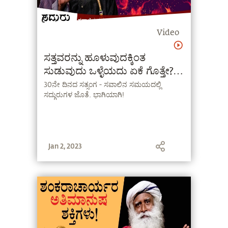
Video
ಸತ್ತವರನ್ನು ಹೂಳುವುದಕ್ಕಿಂತ
ಸುಡುವುದು ಒಳ್ಳೆಯದು ಏಕೆ ಗೊತ್ತೇ?
Sadhguru Kannada
30ನೇ ದಿನದ ಸತ್ಸಂಗ - ಸವಾಲಿನ ಸಮಯದಲ್ಲಿ
ಸದ್ಗುರುಗಳ ಜೊತೆ. ಭಾಗಿಯಾಗಿ!
Jan 2, 2023