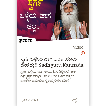
Video
ಸ್ವರ್ಗ ಒಳ್ಳೆಯ ಜಾಗ ಅಂತ ಯಾರು
ಹೇಳಿದ್ದು?! Sadhguru Kannada
ಸ್ವರ್ಗ ಒಳ್ಳೆಯ ಜಾಗ ಅಂದುಕೊಂಡಿದ್ದೀರಾ? ಅಲ್ಲ
ಎನ್ನುತ್ತಾರೆ ಸದ್ಗುರು. ಕೇಳಿ 13ನೇ ದಿನದ ಸತ್ಸಂಗ -
ಸವಾಲಿನ ಸಮಯದಲ್ಲಿ ಸದ್ಗುರುಗಳ ಜೊತೆ.
Jan 2, 2023