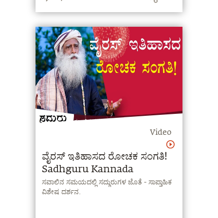
Video
ವೈರಸ್ ಇತಿಹಾಸದ ರೋಚಕ ಸಂಗತಿ!
Sadhguru Kannada
ಸವಾಲಿನ ಸಮಯದಲ್ಲಿ ಸದ್ಗುರುಗಳ ಜೊತೆ - ಸಾಪ್ತಾಹಿಕ
ವಿಶೇಷ ದರ್ಶನ.