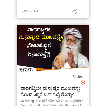
Jan 2, 2023
Video
ವಾರಗಟ್ಟಲೇ ಮನುಷ್ಯರ ಮುಖವನ್ನೇ
ನೋಡದಿದ್ದರೆ ಏನಾಗುತ್ತೆ ಗೊತ್ತಾ?
Sadhguru Kannada
ಮನೆಯಲ್ಲೇ ಕುಳಿತಿರಬೇಕೆಂಬ ಬೇಸರವಾಗುತ್ತಿದೆಯೇ?
ನೀವು ಬೇಸರಪಟ್ಟುಕೊಳ್ಳಬೇಕಿಲ್ಲ. ಹೊರಗಿನ ಪ್ರಪಂಚದ