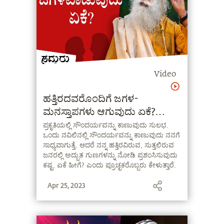
Video
ಹತ್ತಿರದವರೊಂದಿಗೆ ಜಗಳ-
ಮನಸ್ತಾಪಗಳು ಆಗುವುದು ಏಕೆ?
Sadhguru Kannada
ಪ್ರಕೃತಿಯಲ್ಲಿ ಸೌಂದರ್ಯವನ್ನು ಕಾಣುವುದು ಸುಲಭ.
ಒಂದು ನವಿಲಿನಲ್ಲಿ ಸೌಂದರ್ಯವನ್ನು ಕಾಣುವುದು ನನಗೆ
ಸಾಧ್ಯವಾಗುತ್ತೆ. ಆದರೆ ನನ್ನ ಹತ್ತಿರವಿರುವ, ಸುತ್ತಲಿರುವ
ಜನರಲ್ಲಿ ಅದ್ಭುತ ಗುಣಗಳನ್ನು ನೋಡಿ ಪ್ರಶಂಸಿಸುವುದು
ಕಷ್ಟ. ಏಕೆ ಹೀಗೆ? ಎಂದು ಪ್ರೂಚ್ಛಕರೊಬ್ಬರು ಕೇಳುತ್ತಾರೆ.
ಸದ್ಗುರುಗಳ ಉತ್ತರವನ್ನು ಕೇಳಿ!
Apr 25, 2023