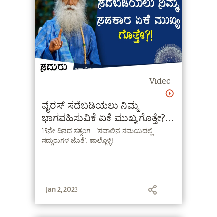
Video
ವೈರಸ್ ಸದೆಬಡಿಯಲು ನಿಮ್ಮ
ಭಾಗವಹಿಸುವಿಕೆ ಏಕೆ ಮುಖ್ಯ ಗೊತ್ತೇ? |
Sadhguru Kannada
15ನೇ ದಿನದ ಸತ್ಸಂಗ - ‘ಸವಾಲಿನ ಸಮಯದಲ್ಲಿ
ಸದ್ಗುರುಗಳ ಜೊತೆ’. ಪಾಲ್ಗೊಳ್ಳಿ!
Jan 2, 2023