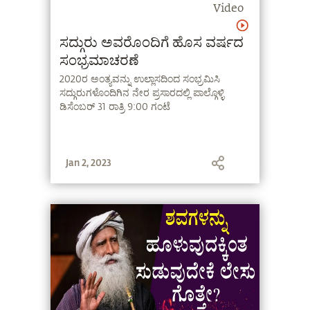
Video
ಸದ್ಗುರು ಅವರೊಂದಿಗೆ ಹೊಸ ವರ್ಷದ
ಸಂಭ್ರಮಾಚರಣೆ
2020ರ ಅಂತ್ಯವನ್ನು ಉಲ್ಲಾಸದಿಂದ ಸಂಭ್ರಮಿಸಿ
ಸದ್ಗುರುಗಳೊಂದಿಗಿನ ನೇರ ಪ್ರಸಾರದಲ್ಲಿ ಪಾಲ್ಗೊಳ್ಳಿ
ಡಿಸೆಂಬರ್ 31 ರಾತ್ರಿ 9:00 ಗಂಟೆ
Jan 2, 2023