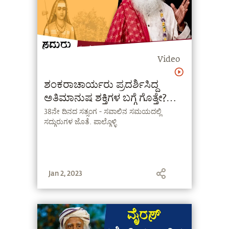
Video
ಶಂಕರಾಚಾರ್ಯರು ಪ್ರದರ್ಶಿಸಿದ್ದ
ಅತಿಮಾನುಷ ಶಕ್ತಿಗಳ ಬಗ್ಗೆ ಗೊತ್ತೇ?
Sadhguru Kannada
38ನೇ ದಿನದ ಸತ್ಸಂಗ - ಸವಾಲಿನ ಸಮಯದಲ್ಲಿ
ಸದ್ಗುರುಗಳ ಜೊತೆ. ಪಾಲ್ಗೊಳ್ಳಿ
Jan 2, 2023