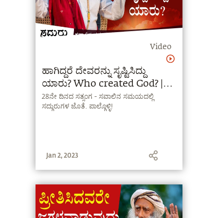
Video
ಹಾಗಿದ್ದರೆ ದೇವರನ್ನು ಸೃಷ್ಟಿಸಿದ್ದು
ಯಾರು? Who created God? |
Sadhguru Kannada
28ನೇ ದಿನದ ಸತ್ಸಂಗ - ಸವಾಲಿನ ಸಮಯದಲ್ಲಿ
ಸದ್ಗುರುಗಳ ಜೊತೆ. ಪಾಲ್ಗೊಳ್ಳಿ!
Jan 2, 2023