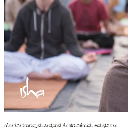
ಯೋಗವೀರರಾಗುವುದು ತೀವ್ರವಾದ ತೊಡಗುವಿಕೆಯನ್ನು ಅನುಭವಿಸಲು