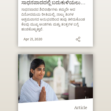
ಸಾಧನಪಾದದಲ್ಲಿ ಬದುಕುಳಿಯಲು
ಮಹತ್ವದ ಕೈಪಿಡಿ
ಸಾಧನಪಾದದ ಶಿಬಿರಾರ್ಥಿಗಳು ತಮ್ಮದೇ ಆದ
ವಿನೋದಮಯ ರೀತಿಯಲ್ಲಿ, ನಾಲ್ಕು ತಿಂಗಳ
ಆಶ್ರಮವಾಸದ ಅನುಭವದಿಂದ ತಾವು ತಿಳಿದುಕೊಂಡ
ಕೆಲವು ಮುಖ್ಯ ಅಂಶಗಳು ಮತ್ತು ತಂತ್ರಗಳ ಬಗ್ಗೆ
ಹಂಚಿಕೊಳ್ಳುತ್ತಾರೆ.
Apr 21, 2020
Article