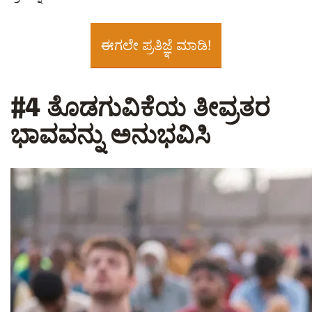
ಈಗಲೇ ಪ್ರತಿಜ್ಞೆ ಮಾಡಿ!
#4 ತೊಡಗುವಿಕೆಯ ತೀವ್ರತರ
ಭಾವವನ್ನು ಅನುಭವಿಸಿ