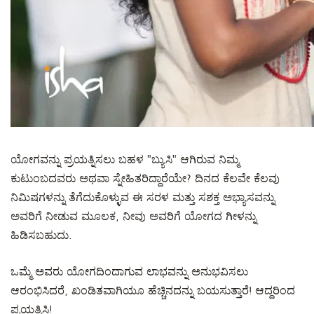
ಯೋಗವನ್ನು ಪ್ರಯತ್ನಿಸಲು ಬಹಳ "ಬ್ಯುಸಿ" ಆಗಿರುವ ನಿಮ್ಮ
ಕುಟುಂಬದವರು ಅಥವಾ ಸ್ನೇಹಿತರಿದ್ದಾರೆಯೇ? ದಿನದ ಕೆಲವೇ ಕೆಲವು
ನಿಮಿಷಗಳನ್ನು ತೆಗೆದುಕೊಳ್ಳುವ ಈ ಸರಳ ಮತ್ತು ಸಶಕ್ತ ಅಭ್ಯಾಸವನ್ನು
ಅವರಿಗೆ ನೀಡುವ ಮೂಲಕ, ನೀವು ಅವರಿಗೆ ಯೋಗದ ಗೀಳನ್ನು
ಹಿಡಿಸಬಹುದು.
ಒಮ್ಮೆ ಅವರು ಯೋಗದಿಂದಾಗುವ ಲಾಭವನ್ನು ಅನುಭವಿಸಲು
ಆರಂಭಿಸಿದರೆ, ಖಂಡಿತವಾಗಿಯೂ ಹೆಚ್ಚಿನದನ್ನು ಬಯಸುತ್ತಾರೆ! ಆದ್ದರಿಂದ
ಪ್ರಯತ್ನಿಸಿ!