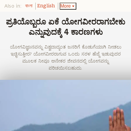
Also in:
More
বাংলা
English
ಪ್ರತಿಯೊಬ್ಬರೂ ಏಕೆ ಯೋಗವೀರರಾಗಬೇಕು
ಎನ್ನುವುದಕ್ಕೆ 4 ಕಾರಣಗಳು
ಯೋಗವಿಜ್ಞಾನವನ್ನು ವಿಶ್ವದಾದ್ಯಂತ ಜನರಿಗೆ ಕೊಡುಗೆಯಾಗಿ ನೀಡಲು
ಇಚ್ಛಿಸುತ್ತೀರ? ಯೋಗವೀರರಾಗುವ ಒಂದು ಸರಳ ಹೆಜ್ಜೆ ಇಡುವುದರ
ಮೂಲಕ ನೀವೂ ಅನೇಕರ ಜೀವನದಲ್ಲಿ ಯೋಗವನ್ನು
ಪರಿಚಯಿಸಬಹುದು.