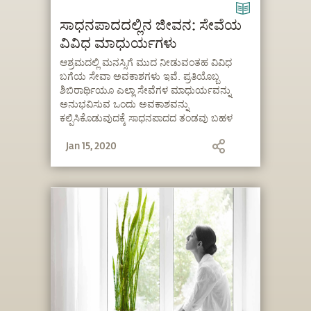
ಸಾಧನಪಾದದಲ್ಲಿನ ಜೀವನ: ಸೇವೆಯ
ವಿವಿಧ ಮಾಧುರ್ಯಗಳು
ಆಶ್ರಮದಲ್ಲಿ ಮನಸ್ಸಿಗೆ ಮುದ ನೀಡುವಂತಹ ವಿವಿಧ
ಬಗೆಯ ಸೇವಾ ಅವಕಾಶಗಳು ಇವೆ. ಪ್ರತಿಯೊಬ್ಬ
ಶಿಬಿರಾರ್ಥಿಯೂ ಎಲ್ಲಾ ಸೇವೆಗಳ ಮಾಧುರ್ಯವನ್ನು
ಅನುಭವಿಸುವ ಒಂದು ಅವಕಾಶವನ್ನು
ಕಲ್ಪಿಸಿಕೊಡುವುದಕ್ಕೆ ಸಾಧನಪಾದದ ತಂಡವು ಬಹಳ
ಕಾಳಜಿಯಿಂದ ಕಾರ್ಯ ನಿರ್ವಹಿಸುತ್ತದೆ.
Jan 15, 2020