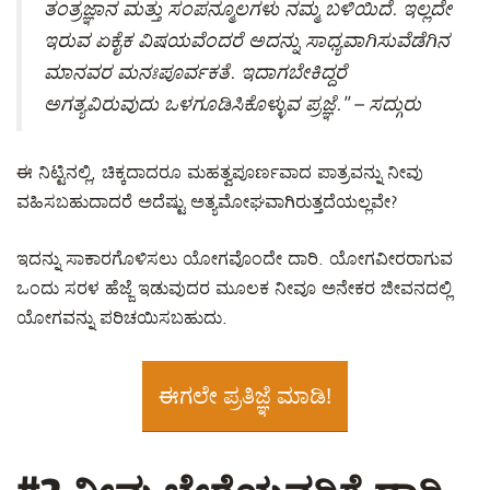
ತಂತ್ರಜ್ಞಾನ ಮತ್ತು ಸಂಪನ್ಮೂಲಗಳು ನಮ್ಮ ಬಳಿಯಿದೆ. ಇಲ್ಲದೇ
ಇರುವ ಏಕೈಕ ವಿಷಯವೆಂದರೆ ಅದನ್ನು ಸಾಧ್ಯವಾಗಿಸುವೆಡೆಗಿನ
ಮಾನವರ ಮನಃಪೂರ್ವಕತೆ. ಇದಾಗಬೇಕಿದ್ದರೆ
ಅಗತ್ಯವಿರುವುದು ಒಳಗೂಡಿಸಿಕೊಳ್ಳುವ ಪ್ರಜ್ಞೆ." – ಸದ್ಗುರು
ಈ ನಿಟ್ಟಿನಲ್ಲಿ, ಚಿಕ್ಕದಾದರೂ ಮಹತ್ವಪೂರ್ಣವಾದ ಪಾತ್ರವನ್ನು ನೀವು
ವಹಿಸಬಹುದಾದರೆ ಅದೆಷ್ಟು ಅತ್ಯಮೋಘವಾಗಿರುತ್ತದೆಯಲ್ಲವೇ?
ಇದನ್ನು ಸಾಕಾರಗೊಳಿಸಲು ಯೋಗವೊಂದೇ ದಾರಿ. ಯೋಗವೀರರಾಗುವ
ಒಂದು ಸರಳ ಹೆಜ್ಜೆ ಇಡುವುದರ ಮೂಲಕ ನೀವೂ ಅನೇಕರ ಜೀವನದಲ್ಲಿ
ಯೋಗವನ್ನು ಪರಿಚಯಿಸಬಹುದು.
ಈಗಲೇ ಪ್ರತಿಜ್ಞೆ ಮಾಡಿ!