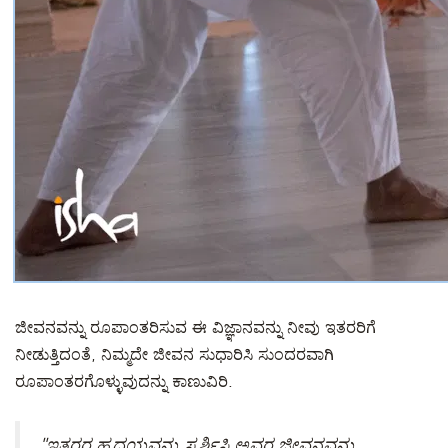
ಜೀವನವನ್ನು ರೂಪಾಂತರಿಸುವ ಈ ವಿಜ್ಞಾನವನ್ನು ನೀವು ಇತರರಿಗೆ
ನೀಡುತ್ತಿದಂತೆ, ನಿಮ್ಮದೇ ಜೀವನ ಸುಧಾರಿಸಿ ಸುಂದರವಾಗಿ
ರೂಪಾಂತರಗೊಳ್ಳುವುದನ್ನು ಕಾಣುವಿರಿ.
"ಇತರರ ಹೃದಯವನ್ನು ಸ್ಪರ್ಶಿಸಿ ಅವರ ಜೀವನವನ್ನು