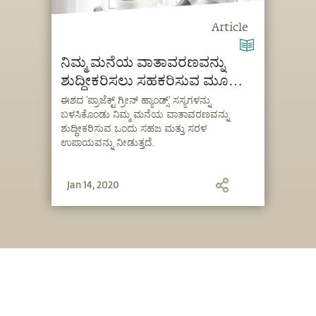
Article
ನಿಮ್ಮ ಮನೆಯ ವಾತಾವರಣವನ್ನು
ಶುದ್ಧೀಕರಿಸಲು ಸಹಕರಿಸುವ ಮೂರು
ಸಸ್ಯಗಳು
ಈಶದ ’ಪ್ರಾಜೆಕ್ಟ್ ಗ್ರೀನ್ ಹ್ಯಾಂಡ್ಸ್’ ಸಸ್ಯಗಳನ್ನು
ಬಳಸಿಕೊಂಡು ನಿಮ್ಮ ಮನೆಯ ವಾತಾವರಣವನ್ನು
ಶುದ್ಧೀಕರಿಸುವ ಒಂದು ಸಹಜ ಮತ್ತು ಸರಳ
ಉಪಾಯವನ್ನು ನೀಡುತ್ತದೆ.
Jan 14, 2020