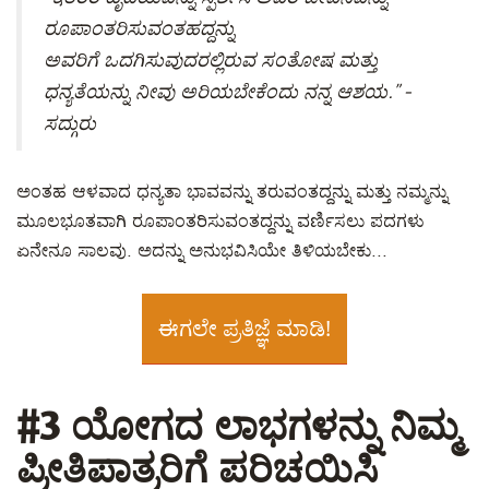
ರೂಪಾಂತರಿಸುವಂತಹದ್ದನ್ನು
ಅವರಿಗೆ ಒದಗಿಸುವುದರಲ್ಲಿರುವ ಸಂತೋಷ ಮತ್ತು
ಧನ್ಯತೆಯನ್ನು ನೀವು ಅರಿಯಬೇಕೆಂದು ನನ್ನ ಆಶಯ.” -
ಸದ್ಗುರು
ಅಂತಹ ಆಳವಾದ ಧನ್ಯತಾ ಭಾವವನ್ನು ತರುವಂತದ್ದನ್ನು ಮತ್ತು ನಮ್ಮನ್ನು
ಮೂಲಭೂತವಾಗಿ ರೂಪಾಂತರಿಸುವಂತದ್ದನ್ನು ವರ್ಣಿಸಲು ಪದಗಳು
ಏನೇನೂ ಸಾಲವು. ಅದನ್ನು ಅನುಭವಿಸಿಯೇ ತಿಳಿಯಬೇಕು...
ಈಗಲೇ ಪ್ರತಿಜ್ಞೆ ಮಾಡಿ!
#3 ಯೋಗದ ಲಾಭಗಳನ್ನು ನಿಮ್ಮ
ಪ್ರೀತಿಪಾತ್ರರಿಗೆ ಪರಿಚಯಿಸಿ