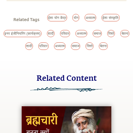
ईशा योग केंद्र
योग
अध्यात्म
ईशा संस्कृति
Related Tags
इनर इंजीनियरिंग (कार्यक्रम)
शादी
परिवार
अध्यात्म
समाज
रिश्ते
चेतना
शादी
परिवार
अध्यात्म
समाज
रिश्ते
चेतना
Related Content