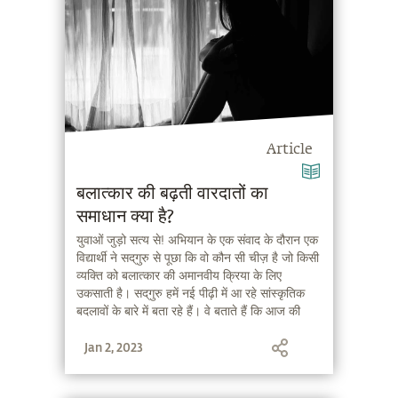
Article
बलात्‍कार की बढ़ती वारदातों का
समाधान क्या है?
युवाओं जुड़ो सत्य से! अभियान के एक संवाद के दौरान एक
विद्यार्थी ने सद्‌गुरु से पूछा कि वो कौन सी चीज़ है जो किसी
व्‍यक्ति को बलात्‍कार की अमानवीय क्रिया के लिए
उकसाती है। सद्‌गुरु हमें नई पीढ़ी में आ रहे सांस्‍कृतिक
बदलावों के बारे में बता रहे हैं। वे बताते हैं कि आज की
पीढ़ी ने युवाओं को उन समाधानों से वंचित कर दिया है, जो
Jan 2, 2023
आम तौर पर शारीरिक और भावनात्‍मक जरूरतों को संतुष्‍ट
करते थे। सद्‌गुरु कहते हैं कि सिर्फ सजा पर ध्‍यान केंद्रित
करने की बजाय बहस करने और मुद्दे को हल करने का