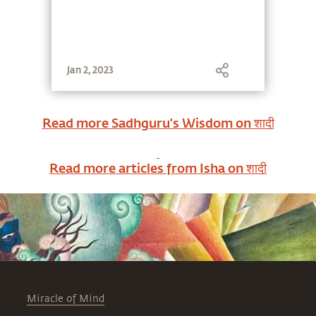
Jan 2, 2023
Read more Sadhguru's Wisdom on
शादी
Read more articles from Isha on
शादी
Miracle of Mind