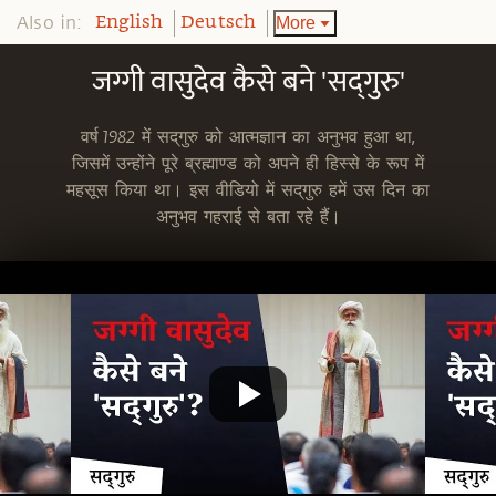
Also in:
More
English
Deutsch
जग्गी वासुदेव कैसे बने 'सद्‌गुरु'
वर्ष 1982 में सद्‌गुरु को आत्मज्ञान का अनुभव हुआ था,
जिसमें उन्होंने पूरे ब्रह्माण्ड को अपने ही हिस्से के रूप में
महसूस किया था। इस वीडियो में सद्‌गुरु हमें उस दिन का
अनुभव गहराई से बता रहे हैं।