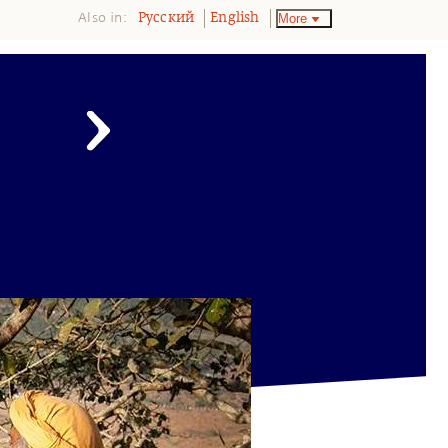
Also in:
More
Pусский
English