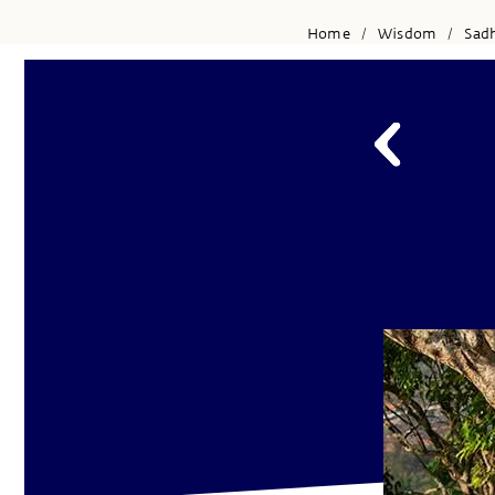
Home
Wisdom
Sad
/
/