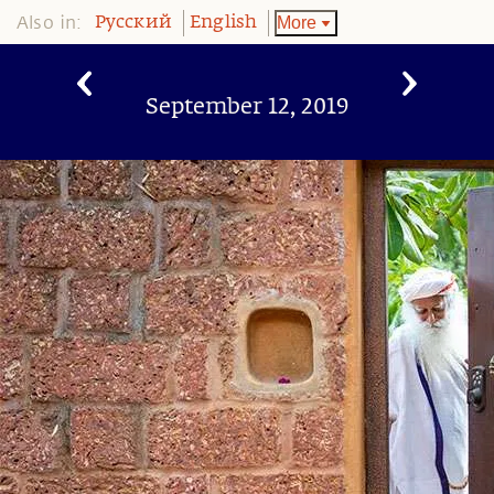
Also in:
More
Pусский
English
September 12, 2019