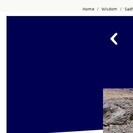
Home
Wisdom
Sad
/
/