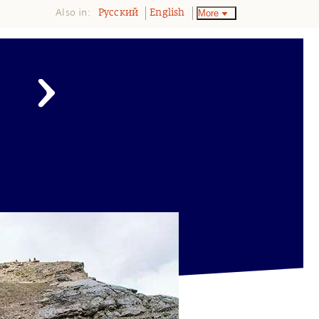
Also in:
More
Pусский
English