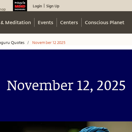
Login
Sign Up
|
hop
 & Meditation
Events
Centers
Conscious Planet
hguru Quotes
November 12 2025
/
November 12, 2025