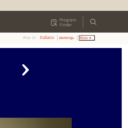
Program
Finder
Also in:
More
Italiano
മലയാളം