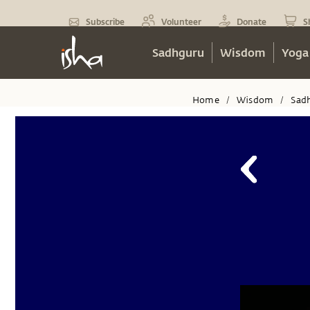
Subscribe
Volunteer
Donate
S
Sadhguru
Wisdom
Yoga
Home
Wisdom
Sad
/
/