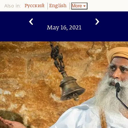
Also in:
More
Pусский
English
May 16, 2021