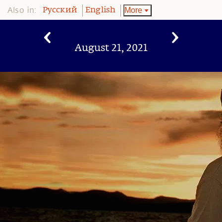
Also in:
More
Pусский
English
August 21, 2021