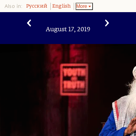
Also in:
More
Pусский
English
August 17, 2019