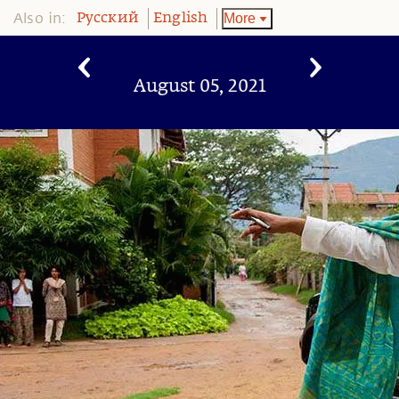
Also in:
More
Pусский
English
August 05, 2021