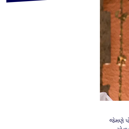
જેમણે પો