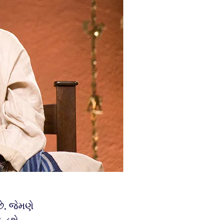
છે. જેમણે