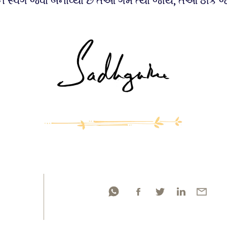
ને સ્વર્ગ જેવા બનાવ્યા છે તેઓ ગમે ત્યાં જાય, તેઓ ઠીક જ