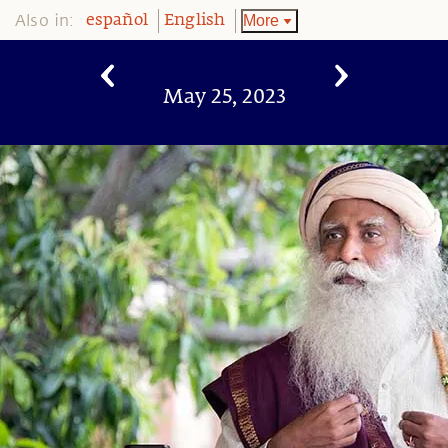
Also in:
More
español
English
May 25, 2023