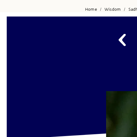
Home
Wisdom
Sad
/
/