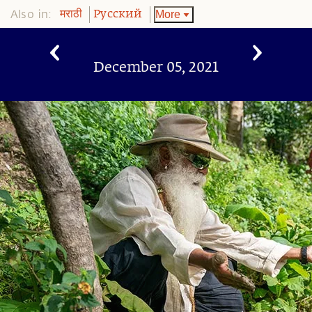
Also in:
More
मराठी
Pусский
December 05, 2021