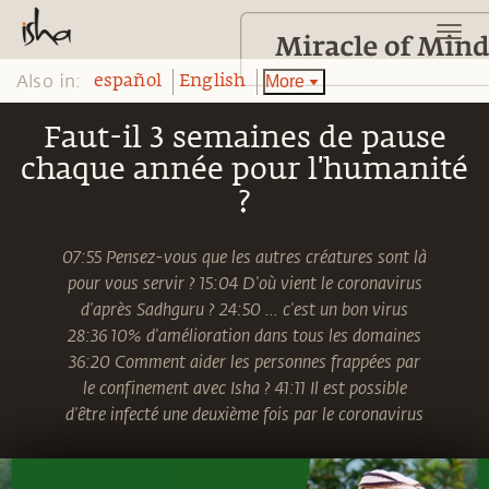
Also in:
More
español
English
Faut-il 3 semaines de pause
chaque année pour l'humanité
?
07:55 Pensez-vous que les autres créatures sont là
pour vous servir ? 15:04 D'où vient le coronavirus
d'après Sadhguru ? 24:50 ... c'est un bon virus
28:36 10% d'amélioration dans tous les domaines
36:20 Comment aider les personnes frappées par
le confinement avec Isha ? 41:11 Il est possible
d'être infecté une deuxième fois par le coronavirus