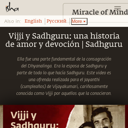
Also in:
More
English
Pусский
Vijji y Sadhguru: una historia
de amor y devoción | Sadhguru
Ella fue una parte fundamental de la consagración
del Dhyanalinga. Era la esposa de Sadhguru y
parte de todo lo que hacía Sadhguru. Este video es
una ofrenda realizada para el Jayanthi
(cumpleaños) de Vijayakumari, cariñosamente
conocida como Vijji por aquellos que la conocieron.