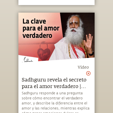
Video
Sadhguru revela el secreto
para el amor verdadero |
Sadhguru
Sadhguru responde a una pregunta
sobre cómo encontrar el verdadero
amor, y describe la diferencia entre el
amor y las relaciones, mientras explica