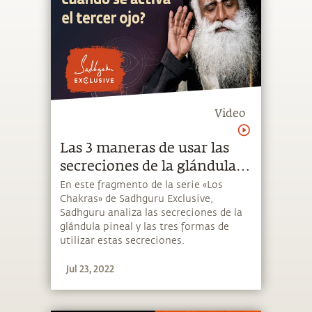
Video
Las 3 maneras de usar las
secreciones de la glándula
pineal | Sadhguru
En este fragmento de la serie «Los
Chakras» de Sadhguru Exclusive,
Sadhguru analiza las secreciones de la
glándula pineal y las tres formas de
utilizar estas secreciones.
Jul 23, 2022