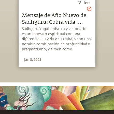
Video
Mensaje de Año Nuevo de
Sadhguru: Cobra vida |
Sadhguru Español
Sadhguru Yogui, místico y visionario,
es un maestro espiritual con una
diferencia. Su vida y su trabajo son una
notable combinación de profundidad y
pragmatismo, y sirven como
recordatorio de que el yoga es una
Jan 8, 2023
ciencia contemporánea de vital
relevancia en nuestro tiempo