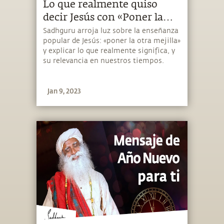
Lo que realmente quiso
decir Jesús con «Poner la
otra mejilla» | Sadhguru
Sadhguru arroja luz sobre la enseñanza
popular de Jesús: «poner la otra mejilla»
Español
y explicar lo que realmente significa, y
su relevancia en nuestros tiempos.
Jan 9, 2023