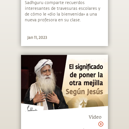
escuela | Sadhguru Español
Sadhguru comparte recuerdos
interesantes de travesuras escolares y
de cómo le «dio la bienvenida» a una
nueva profesora en su clase.
Jan 11, 2023
Video