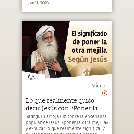
Jan 11, 2023
Video
Lo que realmente quiso
decir Jesús con «Poner la
otra mejilla» | Sadhguru
Sadhguru arroja luz sobre la enseñanza
popular de Jesús: «poner la otra mejilla»
Español
y explicar lo que realmente significa, y