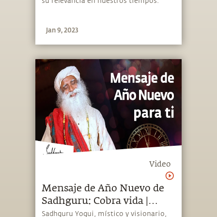
su relevancia en nuestros tiempos.
Jan 9, 2023
Video
Mensaje de Año Nuevo de
Sadhguru: Cobra vida |
Sadhguru Español
Sadhguru Yogui, místico y visionario,