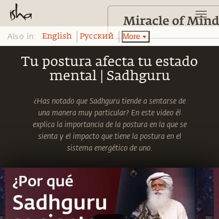
Also in:
More
English
Pусский
Tu postura afecta tu estado
mental | Sadhguru
¿Has notado que Sadhguru tiende a sentarse de
una manera muy particular? En este video él
explica la importancia de la postura en la que se
sienta y el impacto que tiene la postura en el
sistema energético de uno.