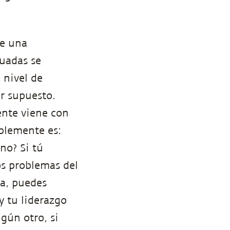
te una
cuadas se
 nivel de
or supuesto.
ente viene con
mplemente es:
no? Si tú
os problemas del
ma, puedes
y tu liderazgo
ngún otro, si