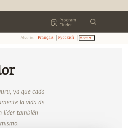
Program
Finder
Also in:
More
Français
Pусский
dor
guru, ya que cada
tamente la vida de
n líder también
 mismo.