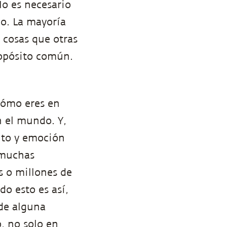
No es necesario
o. La mayoría
 cosas que otras
ropósito común.
cómo eres en
 el mundo. Y,
nto y emoción
 muchas
s o millones de
o esto es así,
de alguna
, no solo en