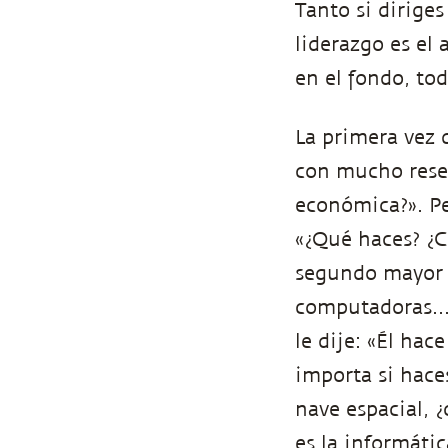
Tanto si dirige
liderazgo es el 
en el fondo, to
La primera vez 
con mucho rese
económica?». Pe
«¿Qué haces? ¿C
segundo mayor f
computadoras...
le dije: «Él hac
importa si hace
nave espacial, 
es la informátic