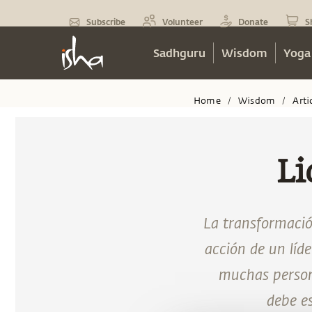
Subscribe
Volunteer
Donate
S
Sadhguru
Wisdom
Yoga
Home
Wisdom
Arti
/
/
Li
La transformació
acción de un líde
muchas persona
debe e