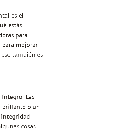
tal es el
ué estás
doras para
d para mejorar
y ese también es
 íntegro. Las
 brillante o un
 integridad
algunas cosas.