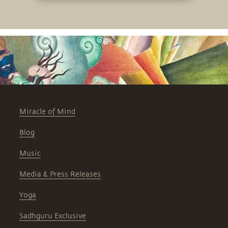
inquebrantable sobre la naturaleza del
verdadero propósito y de los sacrificios
que exige.
Miracle of Mind
Blog
Music
Media & Press Releases
Yoga
Sadhguru Exclusive