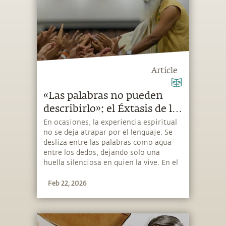
Article
«Las palabras no pueden
describirlo»: el Éxtasis de la
Iluminación de Sadhguru
En ocasiones, la experiencia espiritual
no se deja atrapar por el lenguaje. Se
conmueve profundamente
desliza entre las palabras como agua
a los buscadores desde San
entre los dedos, dejando solo una
Francisco hasta Londres
huella silenciosa en quien la vive. En el
programa «Sumérgete en el Éxtasis de
Feb 22, 2026
la Iluminación», guiado por Sadhguru y
ofrecido por la Fundación Isha, los
buscadores no asisten simplemente a
un evento, sino a una inmersión en
una intensidad interior que muchos