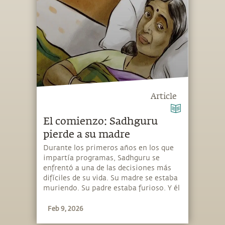
describen como vasta, conmovedora e
imposible de explicar. Más que
comprenderla, la experiencia invita a
rendirse a ella.
Article
El comienzo: Sadhguru
pierde a su madre
Durante los primeros años en los que
impartía programas, Sadhguru se
enfrentó a una de las decisiones más
difíciles de su vida. Su madre se estaba
muriendo. Su padre estaba furioso. Y él
tenía que dar un programa a muchos
Feb 9, 2026
cientos de kilómetros de distancia. Lo
que ocurrió a continuación revela algo