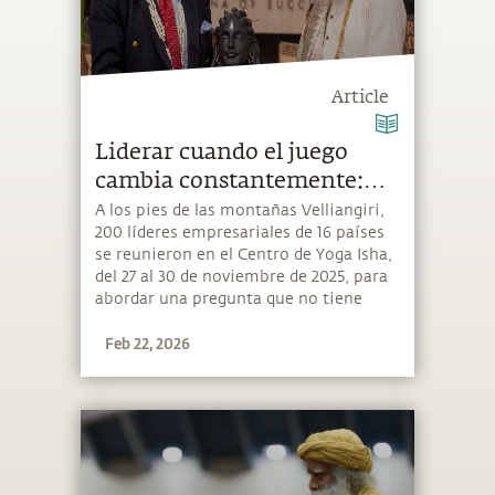
Article
Liderar cuando el juego
cambia constantemente:
INSIGHT 2025
A los pies de las montañas Velliangiri,
200 líderes empresariales de 16 países
se reunieron en el Centro de Yoga Isha,
del 27 al 30 de noviembre de 2025, para
abordar una pregunta que no tiene
respuestas fáciles: ¿qué exige el
Feb 22, 2026
liderazgo cuando las reglas cambian
constantemente?