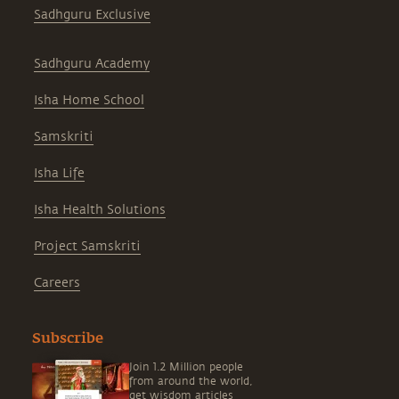
Sadhguru Exclusive
Sadhguru Academy
Isha Home School
Samskriti
Isha Life
Isha Health Solutions
Project Samskriti
Careers
Subscribe
Join 1.2 Million people
from around the world,
get wisdom articles