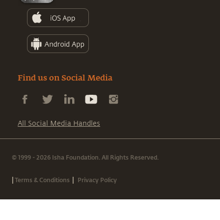
Find us on Social Media
All Social Media Handles
© 1999 - 2026 Isha Foundation. All Rights Reserved.
|
|
Terms & Conditions
Privacy Policy