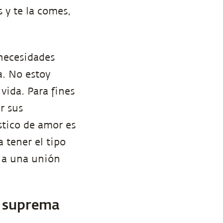
 y te la comes,
 necesidades
a. No estoy
vida. Para fines
r sus
stico de amor es
 tener el tipo
e a una unión
n suprema