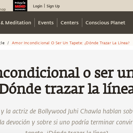
Login
Sign Up
|
hop
 & Meditation
Events
Centers
Conscious Planet
cle
Amor Incondicional O Ser Un Tapete: ¿dónde Trazar La Línea?
/
condicional o ser un
Dónde trazar la líne
y la actriz de Bollywood Juhi Chawla hablan sob
 la devoción y sobre si uno podría terminar convi
tapete. ¿Dónde trazar la línea?