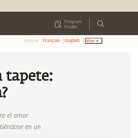
Program
Finder
Also in:
More
Français
English
 tapete:
a?
re el amor
rtiéndose en un