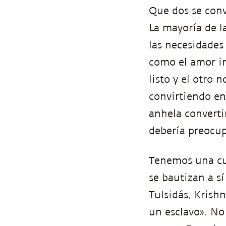
Que dos se conv
La mayoría de l
las necesidades 
como el amor in
listo y el otro 
convirtiendo en
anhela convert
debería preocup
Tenemos una cul
se bautizan a s
Tulsidás, Krish
un esclavo». No