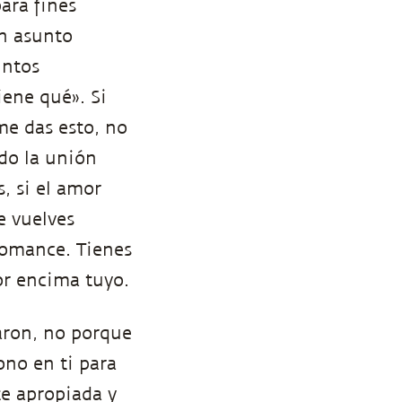
ara fines
un asunto
untos
ene qué». Si
me das esto, no
ndo la unión
, si el amor
e vuelves
romance. Tienes
or encima tuyo.
aron, no porque
no en ti para
te apropiada y