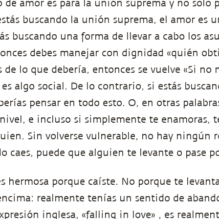
po de amor es para la unión suprema y no solo p
estás buscando la unión suprema, el amor es 
stás buscando una forma de llevar a cabo los as
onces debes manejar con dignidad «quién obti
 de lo que debería, entonces se vuelve «Si no 
 es algo social. De lo contrario, si estás busca
erías pensar en todo esto. O, en otras palabras
 nivel, e incluso si simplemente te enamoras, t
guien. Sin volverse vulnerable, no hay ningún 
o caes, puede que alguien te levante o pase p
es hermosa porque caíste. No porque te levant
encima: realmente tenías un sentido de abando
xpresión inglesa, «falling in love» , es realmen