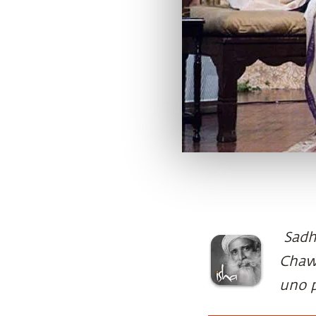
Sadh
Chawl
uno p