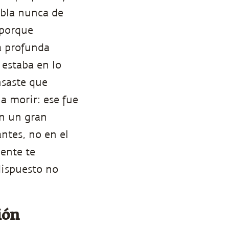
abla nunca de
 porque
a profunda
 estaba en lo
nsaste que
a morir: ese fue
n un gran
ntes, no en el
ente te
dispuesto no
ión