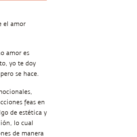
e el amor
mo amor es
o, yo te doy
 pero se hace.
mocionales,
acciones feas en
lgo de estética y
ión, lo cual
ones de manera