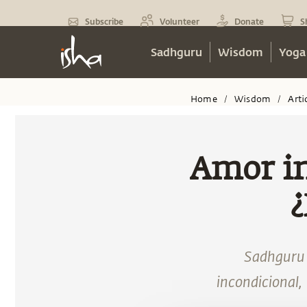
Subscribe
Volunteer
Donate
S
Sadhguru
Wisdom
Yoga
Home
Wisdom
Arti
/
/
Amor in
¿
Sadhguru 
incondicional,