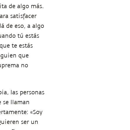
ita de algo más.
ra satisfacer
lá de eso, a algo
uando tú estás
 que te estás
alguien que
suprema no
.
ia, las personas
e se llaman
iertamente: «Soy
Quieren ser un