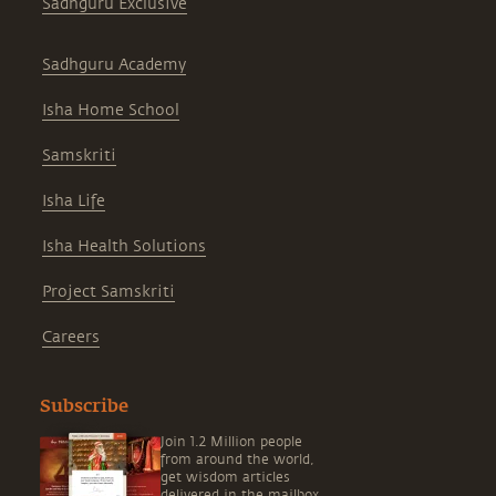
Sadhguru Exclusive
Sadhguru Academy
Isha Home School
Samskriti
Isha Life
Isha Health Solutions
Project Samskriti
Careers
Subscribe
Join 1.2 Million people
from around the world,
get wisdom articles
delivered in the mailbox