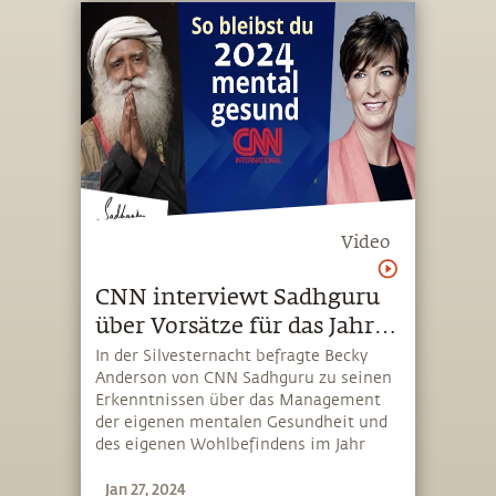
Video
CNN interviewt Sadhguru
über Vorsätze für das Jahr
2024
In der Silvesternacht befragte Becky
Anderson von CNN Sadhguru zu seinen
Erkenntnissen über das Management
der eigenen mentalen Gesundheit und
des eigenen Wohlbefindens im Jahr
2024. Im Interview sprach Sadhguru
Jan 27, 2024
auch darüber, wie sich das Thema