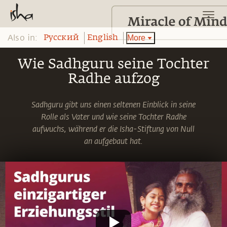
Also in:
More
Pусский
English
Wie Sadhguru seine Tochter
Radhe aufzog
Sadhguru gibt uns einen seltenen Einblick in seine
Rolle als Vater und wie seine Tochter Radhe
aufwuchs, während er die Isha-Stiftung von Null
an aufgebaut hat.