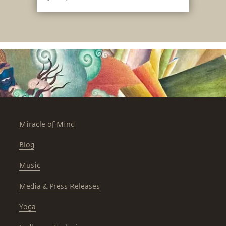
Klimaschutz von „Öl“ auf „Boden“ zu
verlagern beginnt, und warum wir uns
im kommenden Jahr weltweit um eine
Erhöhung des organischen Anteils im
Boden bemühen müssen
Miracle of Mind
Blog
Music
Media & Press Releases
Yoga