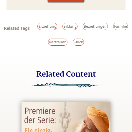
Erziehung
Bildung
Beziehungen
Familie
Related Tags
Vertrauen
Glück
Related Content