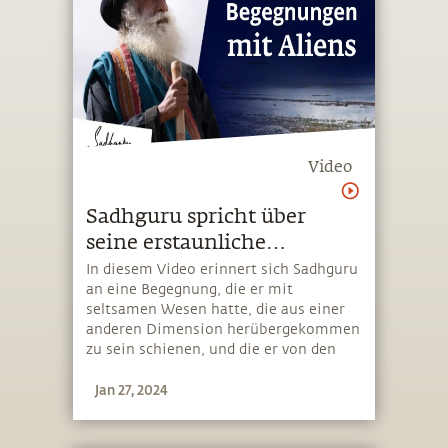
Video
Sadhguru spricht über
seine erstaunliche
Begegnung mit Aliens
In diesem Video erinnert sich Sadhguru
an eine Begegnung, die er mit
seltsamen Wesen hatte, die aus einer
anderen Dimension herübergekommen
zu sein schienen, und die er von den
traditionell anerkannten Wesen
Jan 27, 2024
anderer Bereiche unterscheidet