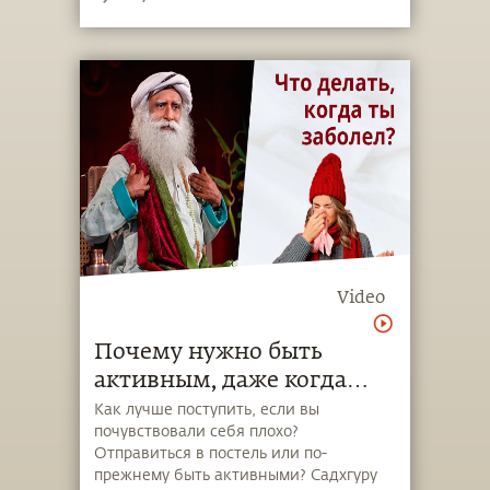
Video
Почему нужно быть
активным, даже когда
вам плохо?
Как лучше поступить, если вы
почувствовали себя плохо?
Отправиться в постель или по-
прежнему быть активными? Садхгуру