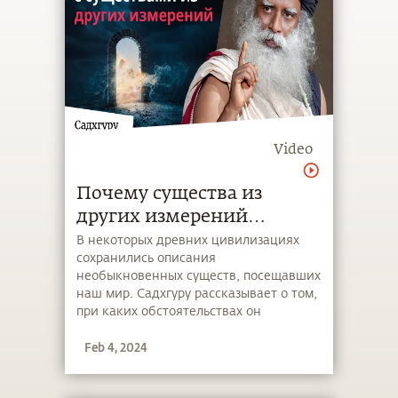
Video
Почему существа из
других измерений
посещают наш мир?
В некоторых древних цивилизациях
сохранились описания
необыкновенных существ, посещавших
наш мир. Садхгуру рассказывает о том,
при каких обстоятельствах он
встречался с существами из других
Feb 4, 2024
измерений и какова их роль в нашей
цивилизации.