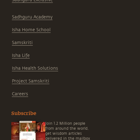
Sadhguru Academy
Isha Home School
Samskriti
Isha Life
Isha Health Solutions
Project Samskriti
Careers
Subscribe
Join 1.2 Million people
from around the world,
get wisdom articles
delivered in the mailbox