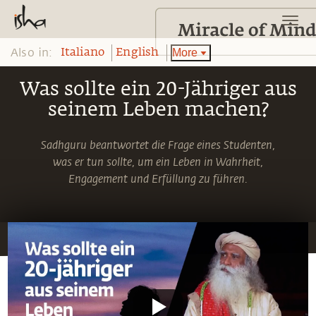
Also in:
More
Italiano
English
Was sollte ein 20-Jähriger aus
seinem Leben machen?
Sadhguru beantwortet die Frage eines Studenten,
was er tun sollte, um ein Leben in Wahrheit,
Engagement und Erfüllung zu führen.