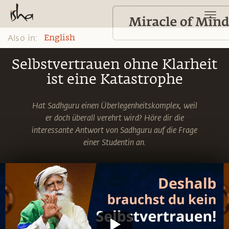
Also in:
English
Selbstvertrauen ohne Klarheit
ist eine Katastrophe
Hat Sadhguru einen Überlegenheitskomplex, weil
er doch überall verehrt wird? Höre dir die
interessante Antwort von Sadhguru auf die Frage
einer Studentin an.