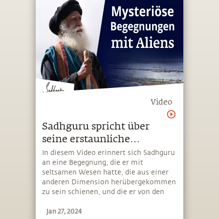
Video
Sadhguru spricht über
seine erstaunliche
Begegnung mit Aliens
In diesem Video erinnert sich Sadhguru
an eine Begegnung, die er mit
seltsamen Wesen hatte, die aus einer
anderen Dimension herübergekommen
zu sein schienen, und die er von den
traditionell anerkannten Wesen
Jan 27, 2024
anderer Bereiche unterscheidet