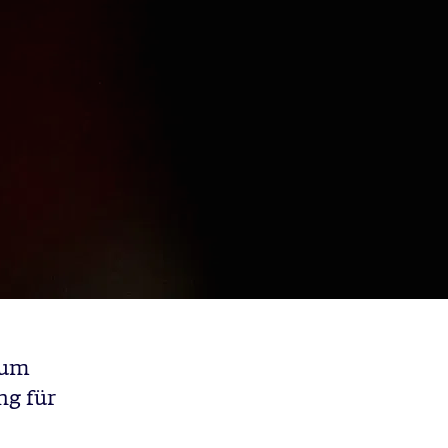
 um
ng für