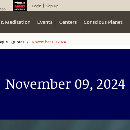
Login
Sign Up
|
hop
 & Meditation
Events
Centers
Conscious Planet
hguru Quotes
November 09 2024
/
November 09, 2024