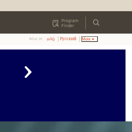
Program
Finder
Also in:
More
தமிழ்
Pусский