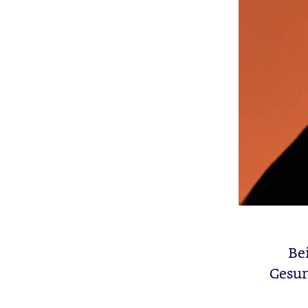
Be
Gesun