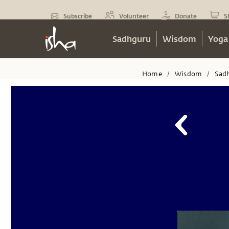
Subscribe
Volunteer
Donate
S
Sadhguru
Wisdom
Yoga
Home
Wisdom
Sad
/
/