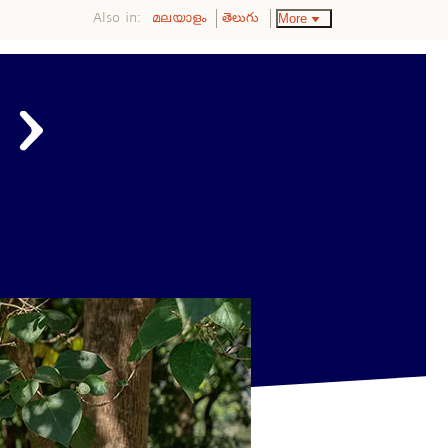
Also in:
More
മലയാളം
తెలుగు