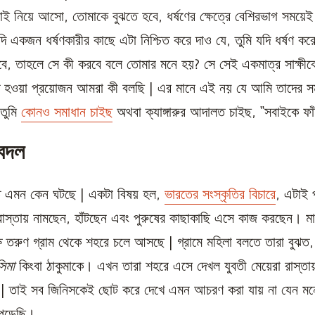
াজাই নিয়ে আসো, তোমাকে বুঝতে হবে, ধর্ষণের ক্ষেত্রে বেশিরভাগ সময়েই 
 যদি একজন ধর্ষণকারীর কাছে এটা নিশ্চিত করে দাও যে, তুমি যদি ধর্ষণ 
বে, তাহলে সে কী করবে বলে তোমার মনে হয়? সে সেই একমাত্র সাক্ষীক
িত হওয়া প্রয়োজন আমরা কী বলছি | এর মানে এই নয় যে আমি তাদের স
 তুমি
কোনও সমাধান চাইছ
অথবা ক্যাঙ্গারুর আদালত চাইছ, “সবাইকে ফা
 বদল
ে এমন কেন ঘটছে | একটা বিষয় হল,
ভারতের সংস্কৃতির বিচারে
, এটাই প
 রাস্তায় নামছেন, হাঁটছেন এবং পুরুষের কাছাকাছি এসে কাজ করছেন। মান
্ষ তরুণ গ্রাম থেকে শহরে চলে আসছে | গ্রামে মহিলা বলতে তারা বুঝত
সিমা
কিংবা ঠাকুমাকে। এখন তারা শহরে এসে দেখল যুবতী মেয়েরা রাস্তায় 
ন | তাই সব জিনিসকেই ছোট করে দেখে এমন আচরণ করা যায় না যেন ম
ে পড়েছি।