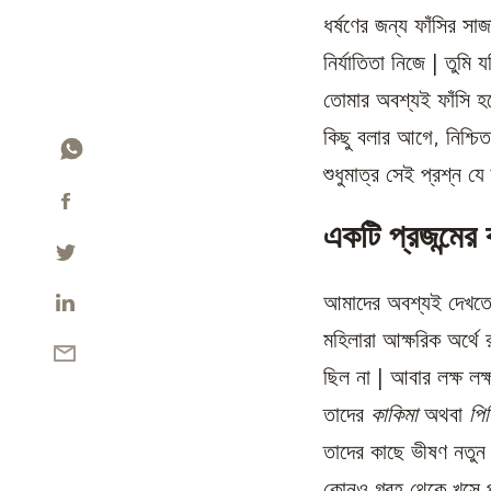
ধর্ষণের জন্য ফাঁসির স
নির্যাতিতা নিজে | তুমি
তোমার অবশ্যই ফাঁসি হ
কিছু বলার আগে, নিশ্চ
শুধুমাত্র সেই প্রশ্ন যে
একটি প্রজন্মের
আমাদের অবশ্যই দেখত
মহিলারা আক্ষরিক অর্থে
ছিল না | আবার লক্ষ লক
তাদের
কাকিমা
অথবা
পি
তাদের কাছে ভীষণ নতু
কোনও গ্রহ থেকে খস