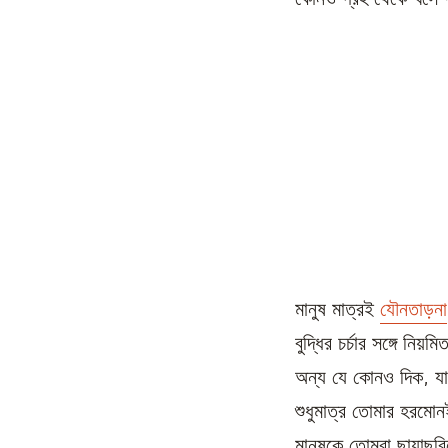
মানুষ মাত্রই
যৌনতাড়না
বুদ্ধির চর্চার সঙ্গে নি
অন্য যে কোনও দিক, যা 
শুধুমাত্র তোমার হরমো
মানুষকে তোমরা ছায়াছবি