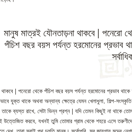
মানুষ মাত্রই যৌনতাড়না থাকবে | পনেরো থ
পঁচিশ বছর বয়স পর্যন্ত হরমোনের প্রভাব থ
সর্বাধ
থাকবে | পনেরো থেকে পঁচিশ বছর বয়স পর্যন্ত হরমোনের প্রভাব থাকে 
য়মিতভাবে যুক্ত থাকে অথবা অন্যান্য ক্ষেত্রে যেমন খেলাধুলা, শিল্প-সংস্কৃ
তাকে ব্যস্ত রাখে, সেটা ভিন্ন প্রশ্ন | যদি তেমন কিছুই না থাকে তোম
নই উত্তেজিত করবে, যখনই তুমি তোমার গ্রাম থেকে শহরে এসে তরুণীদ
তে দেখ, তারা সবাই পথ চলতি মানুষ। সর্বোপরি, সব জায়গায় মদের নেশাক