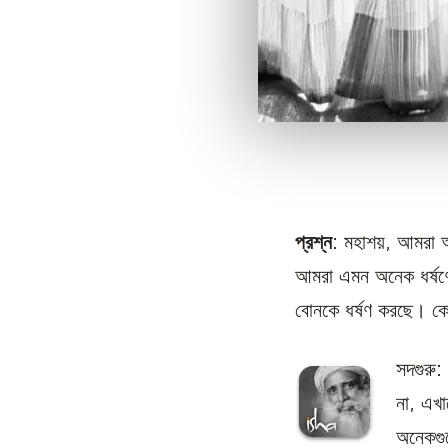
প্রশ্ন
: মহাশয়, আমরা আ
আমরা এমন অনেক ধর্ষণে
বোনকে ধর্ষণ করছে। কো
সদগুরু:
না, এখা
অনেকগুল