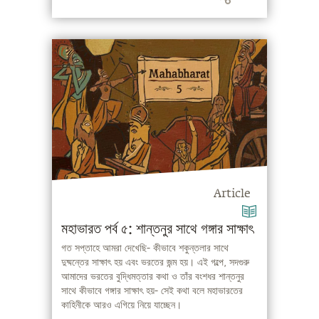
Article
মহাভারত পর্ব ৫: শান্তনুর সাথে গঙ্গার সাক্ষাৎ
গত সপ্তাহে আমরা দেখেছি- কীভাবে শকুন্তলার সাথে
দুষ্মন্তের সাক্ষাৎ হয় এবং ভরতের জন্ম হয়। এই গল্পে, সদগুরু
আমাদের ভরতের বুদ্ধিমত্তার কথা ও তাঁর বংশধর শান্তনুর
সাথে কীভাবে গঙ্গার সাক্ষাৎ হয়- সেই কথা বলে মহাভারতের
কাহিনীকে আরও এগিয়ে নিয়ে যাচ্ছেন।