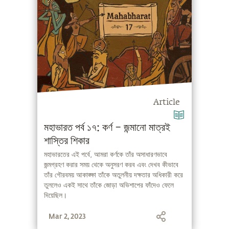
Article
মহাভারত পর্ব ১৭: কর্ণ – জন্মানো মাত্রই
শাস্তির শিকার
মহাভারতের এই পর্বে, আমরা কর্ণকে তাঁর অসাধারণভাবে
জন্মগ্রহণ করার সময় থেকে অনুসরণ করব এবং দেখব কীভাবে
তাঁর গৌরবময় আকাঙ্ক্ষা তাঁকে অতুলনীয় দক্ষতার অধিকারী করে
তুললেও একই সাথে তাঁকে জোড়া অভিশাপের ফাঁদেও ফেলে
দিয়েছিল।
Mar 2, 2023