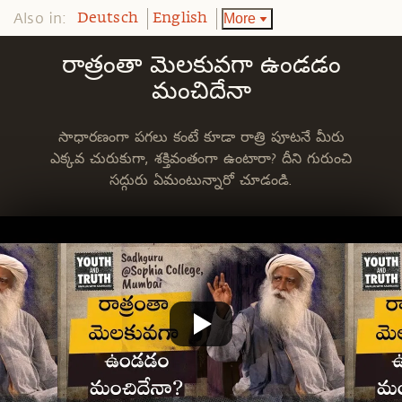
Also in:
More
Deutsch
English
రాత్రంతా మెలకువగా ఉండడం
మంచిదేనా
సాధారణంగా పగలు కంటే కూడా రాత్రి పూటనే మీరు
ఎక్కవ చురుకుగా, శక్తివంతంగా ఉంటారా? దీని గురుంచి
సద్గురు ఏమంటున్నారో చూడండి.