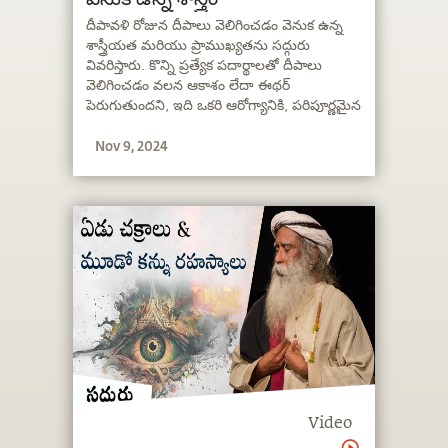
దీపావళి రోజున దీపాలు వెలిగించడం వెనుక ఉన్న
శాస్త్రీయత మరియు ప్రాముఖ్యతను సద్గురు
వివరిస్తారు. కొన్ని ప్రత్యేక పదార్థాలతో దీపాలు
వెలిగించడం వలన ఆకాశం లేదా ఈథర్
పెరుగుతుందని, ఇది ఒకరి ఆరోగ్యానికి, పరిపూర్ణమైన
శ్రేయస్సుకు మరియు గ్రహణశక్తికి తోడ్పడుతుందని
Nov 9, 2024
ఆయన చెబుతారు.
Video