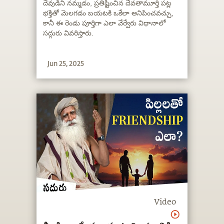
Between Devotion and
దేవుడిని నమ్మడం, ప్రతిష్టించిన దేవతామూర్తి పట్ల
భక్తితో మెలగడం బయటకి ఒకేలా అనిపించవచ్చు,
Belief? | Sadhguru Telugu
కానీ ఈ రెండు పూర్తిగా ఎలా వేర్వేరు విధానాలో
సద్గురు వివరిస్తారు.
Jun 25, 2025
Video