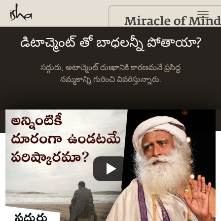
డిటాచ్మెంట్ తో బాధలన్నీ పోతాయా?
సద్గురు, అటాచ్మెంట్ దుఃఖానికి కారణమనే ప్రసిద్ధ
నమ్మకాన్ని గురించి వివరిస్తున్నారు.