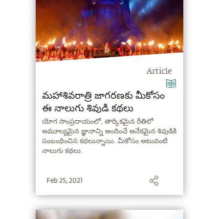
Article
మహాశివరాత్రి జాగరణకు మీకోసం
ఈ నాలుగు శివుడి కథలు
యోగ సాంప్రదాయంలో, తార్కికమైన రీతిలో
అమూల్యమైన జ్ఞానాన్ని అందించే అనేకమైన శివుడికి
సంబంధించిన కథలున్నాయి. మీకోసం అటువంటి
నాలుగు కథలు.
Feb 25, 2021