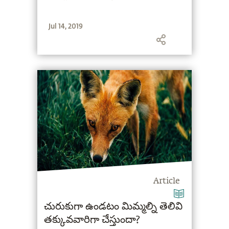
Jul 14, 2019
Article
చురుకుగా ఉండటం మిమ్మల్ని తెలివి
తక్కువవారిగా చేస్తుందా?