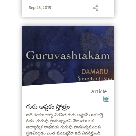
ముందు ప్రారంభం చేయవచ్చు.
Sep 25, 2019
Article
గురు అష్టకం స్తోత్రం
ఆది శంకరాచార్య విరచిత గురు అష్టకమ్ ఒక భక్తి
గీతం. గురువు ప్రాముఖ్యతని చెబుతూ ఒక
ఆధ్యాత్మిక సాధకుడు గురువు పాదపద్మములకు
ప్రణమిల్లడం ఎంత ముఖ్యమో ఇది వివరిస్తుంది.