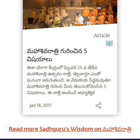
Article
మహాశివరాత్రి గురించిన 5
విషయాలు
ఈశా యోగా కేంద్రంలో ఫిబ్రవరి 24 వ తేదీన
మహాశివాత్రి ఉత్సవం రాత్రీ, తెల్లవార్లూ ఎంతో
ఘనంగా జరుగుతుంది. ఆ వేడుకలకు సిద్ధమవుతూ
మహాశివరాత్రి గురించి మీరు తెలుసుకోవలసిన 5
విషయాలు. ఈ రాత్రి అందించే ఆధ్యాత్మిక
ఆవశ్యకతలు మీకోసం అందిస్తున్నాం.
Jan 18, 2017
Read more Sadhguru's Wisdom on
మహాశివరాత్రి