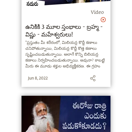
Video
ఉనికికి 3 మూల స్తంభాలు - బ్రహ్మ -
విష్ణు - మహేశ్వరులు!
"ప్రస్తుతం మీ శరీరంలో, మిలియన్ల కొద్దీ కణాలు
చనిపోతున్నాయి, మిలియన్ల కొద్దీ కొత్త కణాలు
సృష్టించబడుతున్నాయి. అలాగే కొన్ని బిలియన్ల
కణాలు నిర్వహించబడుతున్నాయి. అవునా? కాబట్టి
మీరు ఈ మూడు శక్తుల అభివ్యక్తీకరణ. ఈ గ్రహం
కూడా అంతే, సౌర వ్యవస్థ కూడా అంతే, సృష్టి మొత్తం
Jun 8, 2022
అంతే. అన్నీ కూడా ఈ మూడు శక్తుల
అభివ్యక్తీకరణలే - సృష్టి, స్థితి, లయ!" అని
అంటున్నారు సద్గురు.