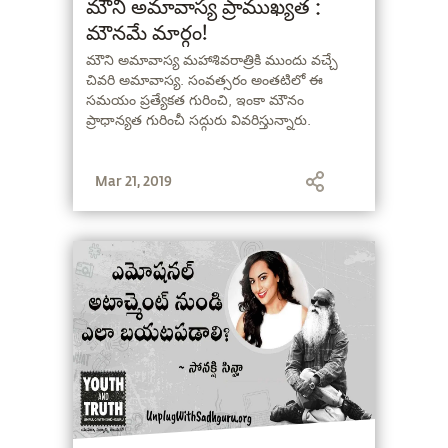
మౌని అమావాస్య ప్రాముఖ్యత :
మౌనమే మార్గం!
మౌని అమావాస్య మహాశివరాత్రికి ముందు వచ్చే
చివరి అమావాస్య. సంవత్సరం అంతటిలో ఈ
సమయం ప్రత్యేకత గురించి, ఇంకా మౌనం
ప్రాధాన్యత గురించీ సద్గురు వివరిస్తున్నారు.
Mar 21, 2019