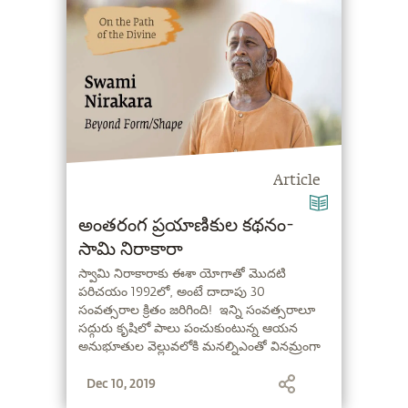
Article
అంతరంగ ప్రయాణికుల కథనం-
సామి నిరాకారా
స్వామి నిరాకారాకు ఈశా యోగాతో మొదటి
పరిచయం 1992లో, అంటే దాదాపు 30
సంవత్సరాల క్రితం జరిగింది! ఇన్ని సంవత్సరాలూ
సద్గురు కృషిలో పాలు పంచుకుంటున్న ఆయన
అనుభూతుల వెల్లువలోకి మనల్నిఎంతో వినమ్రంగా
తీసుకుని వెళుతున్నారు.
Dec 10, 2019