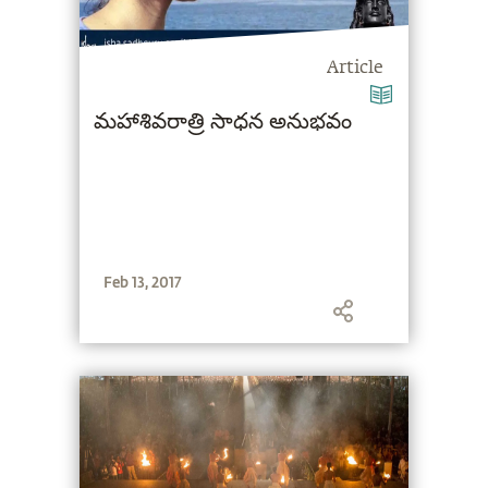
Article
మహాశివరాత్రి సాధన అనుభవం
Feb 13, 2017