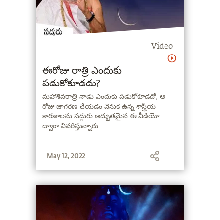
Video
ఈరోజు రాత్రి ఎందుకు
పడుకోకూడదు?
మహాశివరాత్రి నాడు ఎందుకు పడుకోకూడదో, ఆ
రోజు జాగరణ చేయడం వెనుక ఉన్న శాస్త్రీయ
కారణాలను సద్గురు అద్భుతమైన ఈ వీడియో
ద్వారా వివరిస్తున్నారు.
May 12, 2022