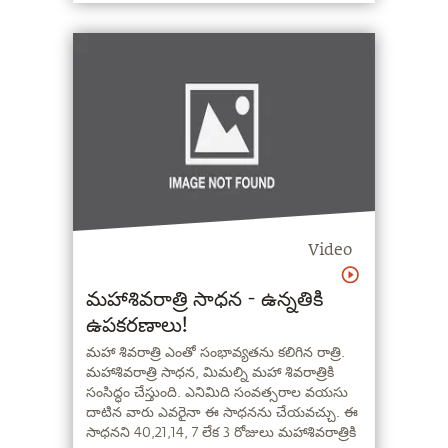
Video
మహాశివరాత్రి సాధన - ఉన్నతికి
ఉపకరణాలు!
మహా శివరాత్రి ఎంతో సంభావ్యతను కలిగిన రాత్రి.
మహాశివరాత్రి సాధన, మిమల్ని మహా శివరాత్రికి
సంసిద్ధం చేస్తుంది. ఎనిమిది సంవత్సరాల వయసు
దాటిన వారు ఎవరైనా ఈ సాధనను చేయవచ్చు. ఈ
సాధనని 40,21,14, 7 లేక 3 రోజులు మహాశివరాత్రికి