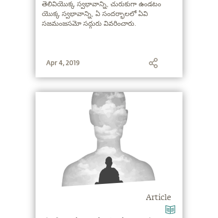
తెలివియొక్క స్వభావాన్ని, చురుకుగా ఉండటం
యొక్క స్వభావాన్ని, ఏ సందర్భాలలో ఏవి
సజమంజసమో సద్గురు వివరించారు.
Apr 4, 2019
Article