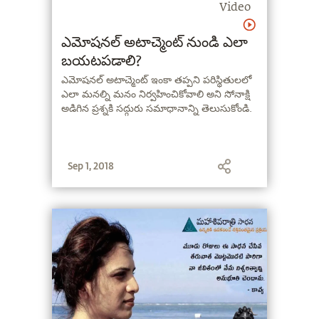
Video
ఎమోషనల్ అటాచ్మెంట్ నుండి ఎలా
బయటపడాలి?
ఎమోషనల్ అటాచ్మెంట్ ఇంకా తప్పని పరిస్థితులలో
ఎలా మనల్ని మనం నిర్వహించికోవాలి అని సోనాక్షి
అడిగిన ప్రశ్నకి సద్గురు సమాధానాన్ని తెలుసుకోండి.
Sep 1, 2018