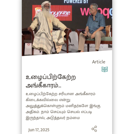
Article
உழைப்பிற்கேற்ற
அங்கீகாரம்
கிடைக்கவில்லையா? எப்படி
உழைப்பிற்கேற்ற சரியான அங்கீகாரம்
கிடைக்கவில்லை என்று
எதிர்கொள்வது?
அலுத்துக்கொள்ளும் மனிதர்களே இங்கு
(Recognition in Tamil)
அதிகம். நாம் செய்யும் செயல் எப்படி
இருந்தால், அடுத்தவர் நம்மை
அங்கீகரிப்பதைப் பற்றி கவலை இருக்காது
என்பதை சத்குரு விளக்குகிறார்.
Jun 17, 2025