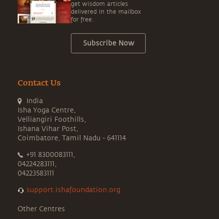
get wisdom articles
delivered in the mailbox
for free.
Subscribe Now
Contact Us
India
Isha Yoga Centre,
Velliangiri Foothills,
Ishana Vihar Post,
Coimbatore, Tamil Nadu - 641114
+91 8300083111,
04224283111,
04223583111
support.ishafoundation.org
Other Centres