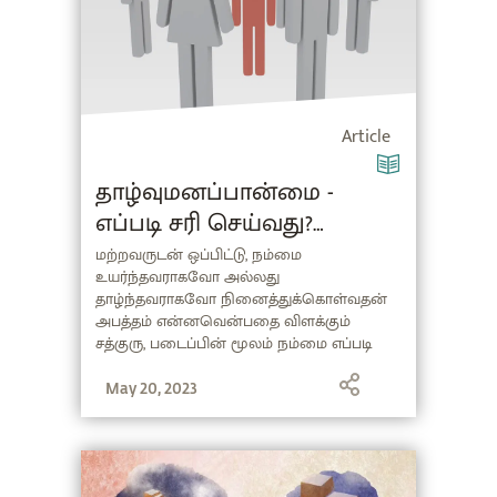
Article
தாழ்வுமனப்பான்மை -
எப்படி சரி செய்வது?
(Inferiority Complex in Tamil)
மற்றவருடன் ஒப்பிட்டு, நம்மை
உயர்ந்தவராகவோ அல்லது
தாழ்ந்தவராகவோ நினைத்துக்கொள்வதன்
அபத்தம் என்னவென்பதை விளக்கும்
சத்குரு, படைப்பின் மூலம் நம்மை எப்படி
உருவாக்கியிருக்கிறது என்பதை
புரியவைக்கிறார்.
May 20, 2023