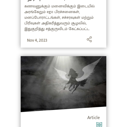
Manaivi Sandai)
கணவனுக்கும் மனைவிக்கும் இடையில்
அரங்கேறும் ego பிரச்சனைகள்,
மனப்போராட்டங்கள், சச்சரவுகள் மற்றும்
பிரிவுகள் அதிகரித்துவரும் சூழலில்,
இதுகுறித்து சத்குருவிடம் கேட்கப்பட்ட
கேள்விகளைத் தொகுத்து இங்கே
வழங்குகிறோம். கணவன்-மனைவி
Nov 4, 2023
சண்டைக்குத் தீர்வு என்னவென்பதை
அறிந்துகொள்ளத் தொடர்ந்து வாசியுங்கள்.
Article