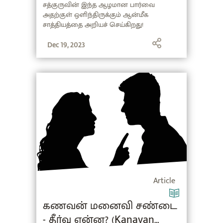
சத்குருவின் இந்த ஆழமான பார்வை
அதற்குள் ஒளிந்திருக்கும் ஆன்மீக
சாத்தியத்தை அறியச் செய்கிறது!
Dec 19, 2023
Article
கணவன் மனைவி சண்டை
- தீர்வு என்ன? (Kanavan