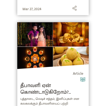
Mar 27, 2024
Article
தீபாவளி ஏன்
கொண்டாடுகிறோம்?
(Deepavali in Tamil)
புத்தாடை, வெடிச் சத்தம், இனிப்புகள் என
கலகலக்கும் தீபாவளியைப் பற்றி