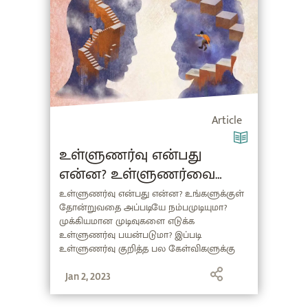
Article
உள்ளுணர்வு என்பது
என்ன? உள்ளுணர்வை
எப்படி
உள்ளுணர்வு என்பது என்ன? உங்களுக்குள்
தோன்றுவதை அப்படியே நம்பமுடியுமா?
வளர்த்துக்கொள்வது?
முக்கியமான முடிவுகளை எடுக்க
(Intuition Meaning in Tamil)
உள்ளுணர்வு பயன்படுமா? இப்படி
உள்ளுணர்வு குறித்த பல கேள்விகளுக்கு
தெளிவான பதில் தருகிறார் சத்குரு. மேலும்,
உள்ளுணர்வைக் கணக்கியலின் ஒரு
Jan 2, 2023
வித்தியாசமான பரிமாணமாக
வரையறுப்பதுடன், செயற்கை