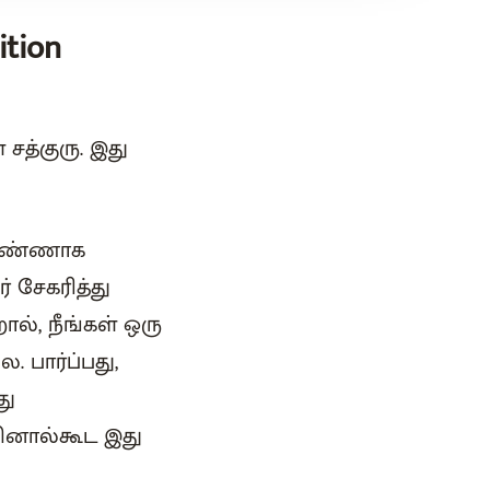
tion
சத்குரு. இது
பெண்ணாக
் சேகரித்து
ல், நீங்கள் ஒரு
 பார்ப்பது,
து
கினால்கூட இது