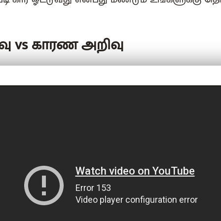
ு vs காரண அறிவு