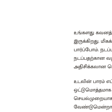
உங்களது கவனத்த
இருக்கிறது. மி
பார்ப்போம். நட
நடப்பதற்கான வழ
அதிசிக்கலான ச
உடலின் பாரம் எப
ஒட்டுமொத்தமாக ந
செயல்முறையாக 
வேண்டுமென்றால், 