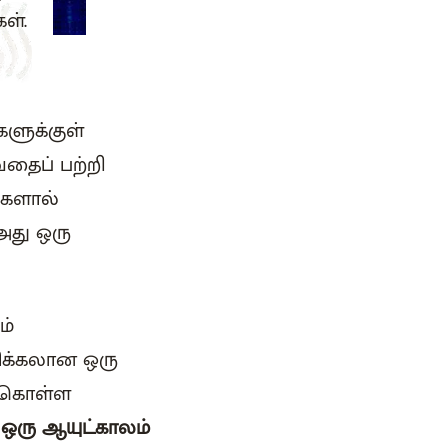
கள்.
ளுக்குள்
வதைப் பற்றி
்களால்
அது ஒரு
ம்
சிக்கலான ஒரு
துகொள்ள
 ஒரு ஆயுட்காலம்