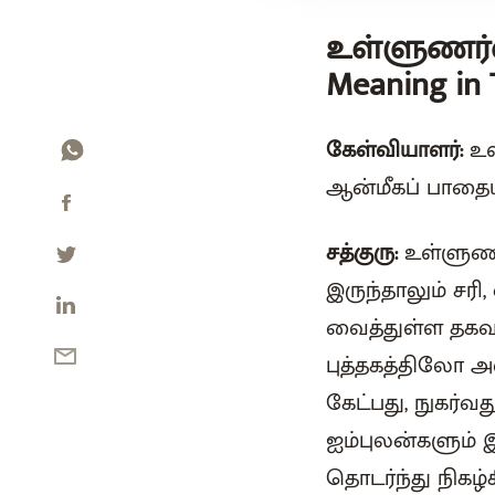
உள்ளுணர்வ
Meaning in 
கேள்வியாளர்:
உள
ஆன்மீகப் பாதைய
சத்குரு:
உள்ளுணர
இருந்தாலும் சரி
வைத்துள்ள தகவல
புத்தகத்திலோ அ
கேட்பது, நுகர்
ஐம்புலன்களும் 
தொடர்ந்து நிகழ்க