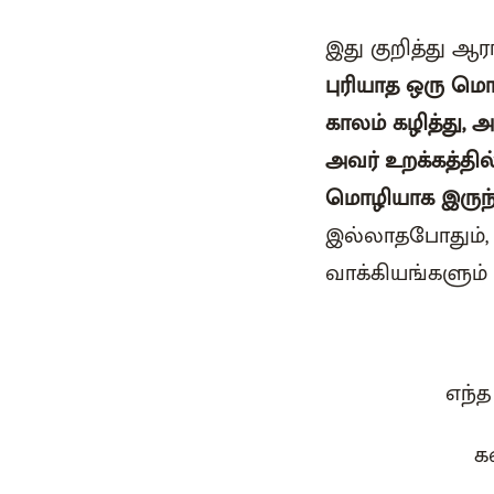
இது குறித்து ஆர
புரியாத ஒரு மொழ
காலம் கழித்து,
அவர் உறக்கத்தில
மொழியாக இருந்த
இல்லாதபோதும், 
வாக்கியங்களும் 
எந்த
க