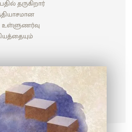
தில் தருகிறார்
த்தியாசமான
 உள்ளுணர்வு
ியத்தையும்