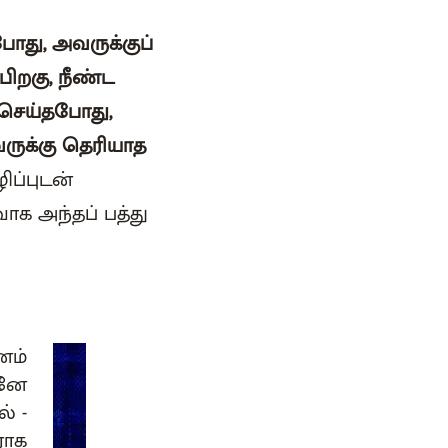
போது, அவருக்குப்
பிறகு, நீண்ட
 செய்தபோது,
வருக்கு தெரியாத
ிப்புடன்
ாக அந்தப் பத்து
னம்
மனே
் -
ராக