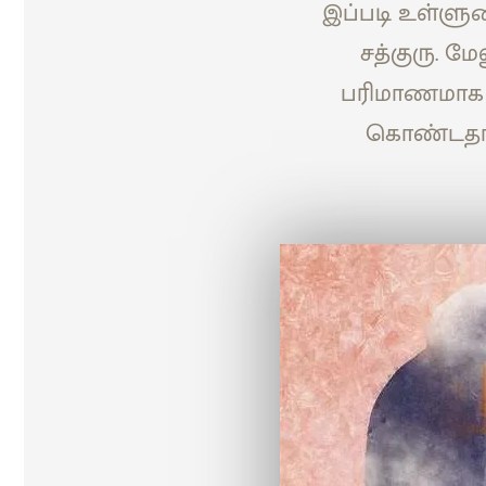
இப்படி உள்ளுண
சத்குரு. 
பரிமாணமாக 
கொண்டதாக 