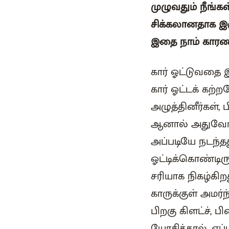
முழுவதும் நீங்க
சிக்கலானதாக இர
இதை நாம் காரண
கார் ஓட்டுவதை 
கார் ஓட்டக் கற்
அழுத்தினீர்கள், 
ஆனால் அதுவோ குத
அப்படியே நடந்தத
ஓட்டிக்கொண்டிருக
சரியாக நிகழ்கிற
காருக்குள் அமர்
பிறகு கிளட்ச், 
யோசித்தால், எப்