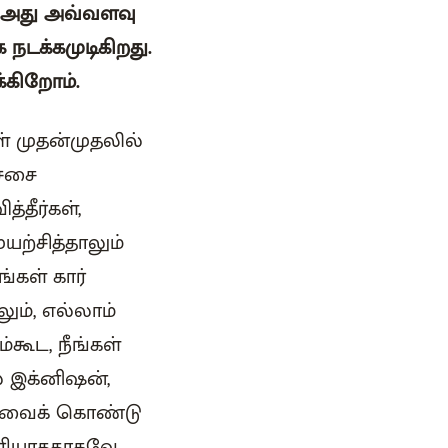
து. அது அவ்வளவு
நடக்கமுடிகிறது.
்கிறோம்.
் முதன்முதலில்
ச்சை
்தீர்கள்,
யற்சித்தாலும்
்கள் கார்
லும், எல்லாம்
்கூட, நீங்கள்
் இக்னிஷன்,
 அறிவைக் கொண்டு
தெரியாததாகவே