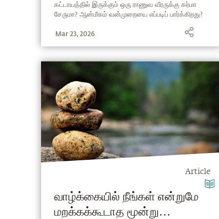
கட்டாயத்தில் இருக்கும் ஒரு ராணுவ வீரருக்கு கர்மா
சேருமா? ஆன்மீகம் வன்முறையை எப்படிப் பார்க்கிறது?
விங் கமாண்டர் ஒருவரின் ஆழமான கேள்விக்கு, கர்மா
Mar 23, 2026
என்பது செயலில் இல்லை, அது நோக்கத்தில்தான்
இருக்கிறது என்பதை விளக்குகிறார் சத்குரு.
Article
வாழ்க்கையில் நீங்கள் என்றுமே
மறக்கக்கூடாத மூன்று