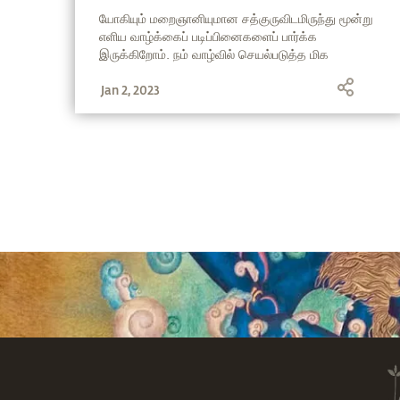
படிப்பினைகள்
யோகியும் மறைஞானியுமான சத்குருவிடமிருந்து மூன்று
எளிய வாழ்க்கைப் படிப்பினைகளைப் பார்க்க
இருக்கிறோம். நம் வாழ்வில் செயல்படுத்த மிக
எளிதாகவும், அதேசமயம் ஒரு ஆழமான மாற்றத்தை
Jan 2, 2023
நமக்குள் துவக்கி வைக்கும் வல்லமையையும் இவை
கொண்டுள்ளன.