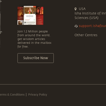
USA
Isha Institute of In
Sciences (USA)
support.ishafou
Join 1.2 Million people
Other Centres
from around the world,
get wisdom articles
delivered in the mailbox
for free.
Subscribe Now
erms & Conditions
Privacy Policy
|