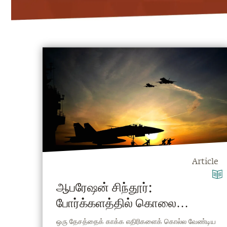
Article
ஆபரேஷன் சிந்தூர்:
போர்க்களத்தில் கொலை
செய்தாலும் கர்மா உருவாகுமா?
ஒரு தேசத்தைக் காக்க எதிரிகளைக் கொல்ல வேண்டிய