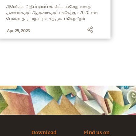
தியான வகுப்பு
அமெரிக்க அதிபர் டிரம்ப் உள்ளிட்ட பல்வேறு உலகத்
தலைவர்களும் ஆளுமைகளும் பங்கேற்கும் 2020 உலக
பொருளாதார மாநாட்டில், சத்குரு பங்கேற்கிறார்.
இந்நிகழ்வு குறித்த சில முக்கிய தகவல்களை
Apr 25, 2023
தொடர்ந்து படித்தறியலாம்.
Download
Find us on