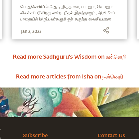
விடுபடுவது எப்படி?
பொதுவெளியில் அது குறித்த உரையாடலும், செயலும்
விலக்கப்படுகிறது என்ற புரிதல் இருந்தாலும், ஆன்மீகப்
பாதையில் இருப்பவர்களுக்குத் தகுந்த அவசியமான
ஒரு தலைப்பை சத்குரு வெளிப்படையாக அலசி
Jan 2, 2023
ஆராய்கிறார்.
Read more Sadhguru's Wisdom on
நன்னெறி
Read more articles from Isha on
நன்னெறி
Subscribe
Contact Us