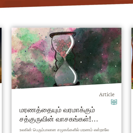
Article
மரணத்தையும் வரமாக்கும்
சத்குருவின் வாசகங்கள்!
(Death Quotes in Tamil)
உலகின் பெரும்பாலான சமூகங்களில் மரணம் என்றாலே