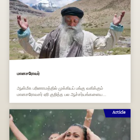
மானசரோவர்
ஆன்மீக பரிணாமத்தில் முக்கியப் பங்கு வகிக்கும்
மானசரோவசர் ஏரி குறித்த பல ஆச்சர்யங்களைய...
Article