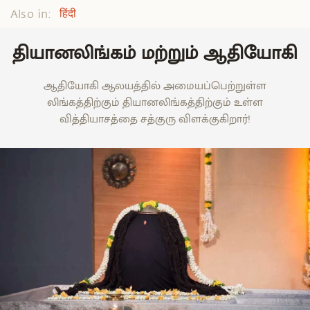
Also in:
हिंदी
தியானலிங்கம் மற்றும் ஆதியோகி
ஆதியோகி ஆலயத்தில் அமையப்பெற்றுள்ள
லிங்கத்திற்கும் தியானலிங்கத்திற்கும் உள்ள
வித்தியாசத்தை சத்குரு விளக்குகிறார்!