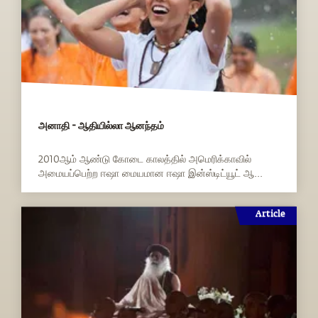
அனாதி - ஆதியில்லா ஆனந்தம்
2010ஆம் ஆண்டு கோடை காலத்தில் அமெரிக்காவில்
அமையப்பெற்ற ஈஷா மையமான ஈஷா இன்ஸ்டிட்யூட் ஆ...
Article