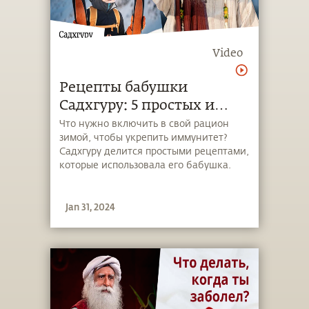
Video
Рецепты бабушки
Садхгуру: 5 простых и
вкусных способов защиты
Что нужно включить в свой рацион
зимой, чтобы укрепить иммунитет?
от гриппа
Садхгуру делится простыми рецептами,
которые использовала его бабушка.
Jan 31, 2024