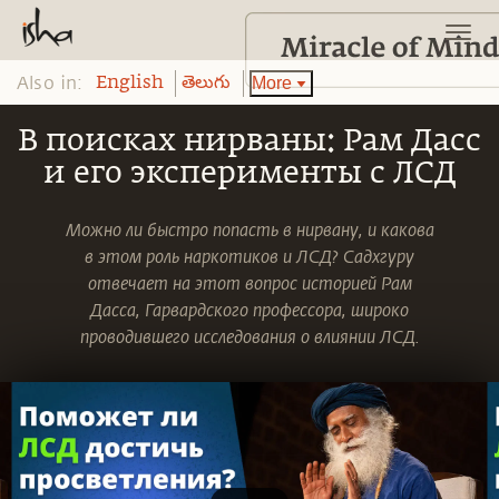
Also in:
More
English
తెలుగు
В поисках нирваны: Рам Дасс
и его эксперименты с ЛСД
Можно ли быстро попасть в нирвану, и какова
в этом роль наркотиков и ЛСД? Садхгуру
отвечает на этот вопрос историей Рам
Дасса, Гарвардского профессора, широко
проводившего исследования о влиянии ЛСД.