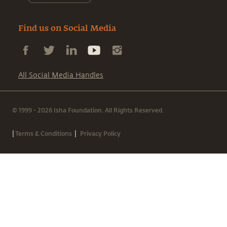
Find us on Social Media
All Social Media Handles
© 1999 - 2026 Isha Foundation. All Rights Reserved.
|
|
Terms & Conditions
Privacy Policy