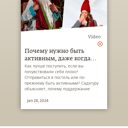
Video
Почему нужно быть
активным, даже когда
вам плохо?
Как лучше поступить, если вы
почувствовали себя плохо?
Отправиться в постель или по-
прежнему быть активными? Садхгуру
объясняет, почему поддержание
активности так важно для нашего
Jan 28, 2024
здоровья.