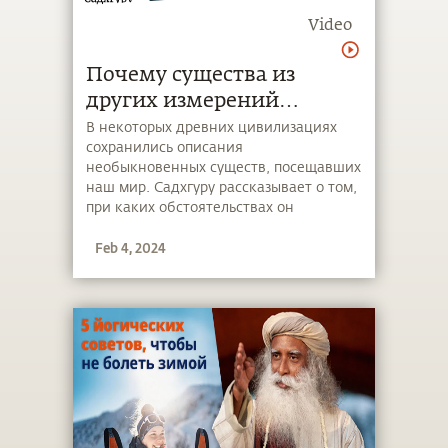
Video
Почему существа из
других измерений
посещают наш мир?
В некоторых древних цивилизациях
сохранились описания
необыкновенных существ, посещавших
наш мир. Садхгуру рассказывает о том,
при каких обстоятельствах он
встречался с существами из других
Feb 4, 2024
измерений и какова их роль в нашей
цивилизации.