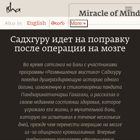
Also in:
More
English
తెలుగు
Садхгуру идет на поправку
после операции на мозге
Во время сатсанга на Бали с участниками
программы «Размышления мистика» Садхгуру
поведал душераздирающую историю одного
йогина, изложенную в стихотворении пандита
Пандхаринатхачарьи Галагали, и рассказал о
своем недавнем состоянии здоровья, которое
угрожало его жизни, о мучительной боли,
которую он испытывал в течение нескольких
дней, прежде чем перенести операцию на мозге
из-за обширного кровоизлияния. Впервые
предлагаемая программа «Размышления