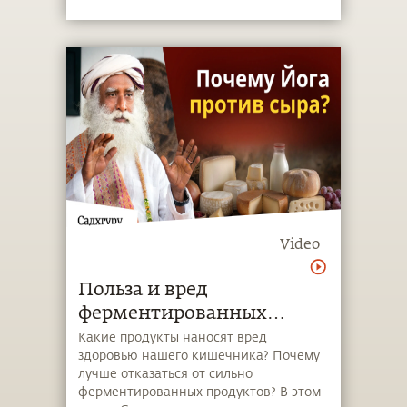
почему сравнение футболистов в
разных условиях некорректно.
Video
Польза и вред
ферментированных
продуктов для здоровья
Какие продукты наносят вред
здоровью нашего кишечника? Почему
вашего кишечника
лучше отказаться от сильно
ферментированных продуктов? В этом