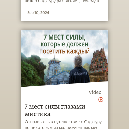
видео Садхгуру разъясняет, почему в
Йоге придерживаются лёгкой
Sep 10, 2024
растительной диеты и исключают сыр
и многие другие продукты, прошедшие
ферментацию.
Video
7 мест силы глазами
мистика
Отправьтесь в путешествие с Садхгуру
по некоторым из малоизученных мест