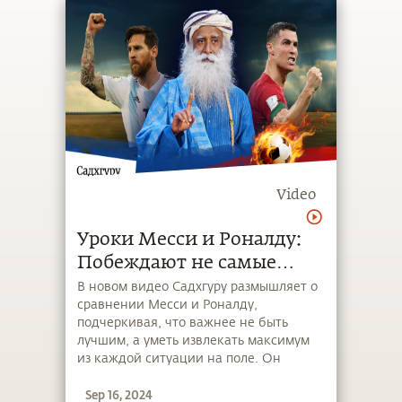
Video
Уроки Месси и Роналду:
Побеждают не самые
быстрые, а самые мудрые
В новом видео Садхгуру размышляет о
сравнении Месси и Роналду,
подчеркивая, что важнее не быть
лучшим, а уметь извлекать максимум
из каждой ситуации на поле. Он
обсуждает, как возраст и
Sep 16, 2024
обстоятельства влияют на игроков, и