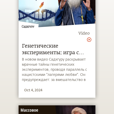
Video
Генетические
эксперименты: игра с
природой или путь к
В новом видео Садхгуру раскрывает
мрачные тайны генетических
катастрофе?
экспериментов, проводя параллель с
нацистскими "лагерями любви". Он
предупреждает: за вмешательство в
основы жизни человечеству предстоит
Oct 4, 2024
заплатить высокую цену. Сможем ли
мы справиться с последствиями или
мы уже пересекли опасную черту?