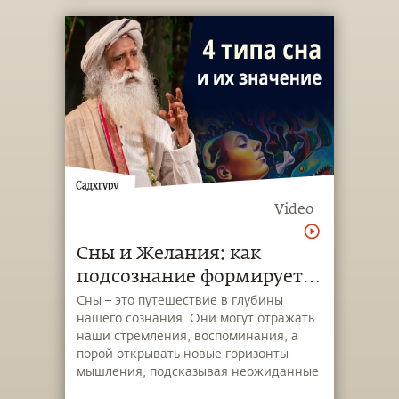
Video
Сны и Желания: как
подсознание формирует
нашу жизнь
Сны – это путешествие в глубины
нашего сознания. Они могут отражать
наши стремления, воспоминания, а
порой открывать новые горизонты
мышления, подсказывая неожиданные
решения. В новом видео Садхгуру