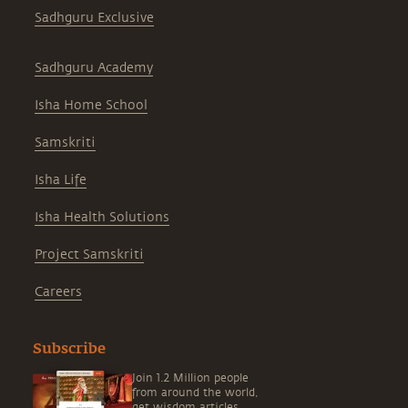
Sadhguru Exclusive
Sadhguru Academy
Isha Home School
Samskriti
Isha Life
Isha Health Solutions
Project Samskriti
Careers
Subscribe
Join 1.2 Million people
from around the world,
get wisdom articles