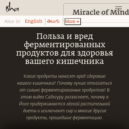
Also in:
More
English
తెలుగు
Польза и вред
ферментированных
продуктов для здоровья
вашего кишечника
Какие продукты наносят вред здоровью
нашего кишечника? Почему лучше отказаться
от сильно ферментированных продуктов? В
этом видео Садхгуру разъясняет, почему в
Йоге придерживаются лёгкой растительной
диеты и исключают сыр и многие другие
продукты, прошедшие ферментацию.