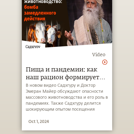
Video
Пища и пандемии: как
наш рацион формирует
здоровье планеты
В новом видео Садхгуру и Доктор
Эмеран Майер обсуждают опасности
массового животноводства и его роль в
пандемиях. Также Садхгуру делится
шокирующим опытом посещения
фермы в США, обсуждая генетические
Oct 1, 2024
и экологические последствия такой
деятельности.