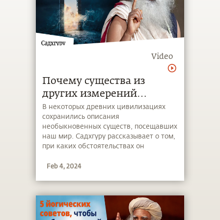
Video
Почему существа из
других измерений
посещают наш мир?
В некоторых древних цивилизациях
сохранились описания
необыкновенных существ, посещавших
наш мир. Садхгуру рассказывает о том,
при каких обстоятельствах он
встречался с существами из других
Feb 4, 2024
измерений и какова их роль в нашей
цивилизации.