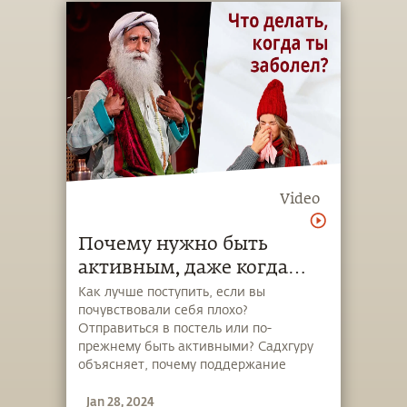
Video
Почему нужно быть
активным, даже когда
вам плохо?
Как лучше поступить, если вы
почувствовали себя плохо?
Отправиться в постель или по-
прежнему быть активными? Садхгуру
объясняет, почему поддержание
активности так важно для нашего
Jan 28, 2024
здоровья.