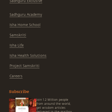
Sadhguru Exclusive
Sadhguru Academy
Isha Home School
Samskriti
Isha Life
Isha Health Solutions
Project Samskriti
Careers
Subscribe
Join 1.2 Million people
from around the world,
get wisdom articles
delivered in the mailbox