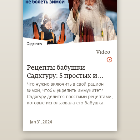
Video
Рецепты бабушки
Садхгуру: 5 простых и
вкусных способов защиты
Что нужно включить в свой рацион
зимой, чтобы укрепить иммунитет?
от гриппа
Садхгуру делится простыми рецептами,
которые использовала его бабушка.
Jan 31, 2024