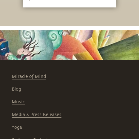
Miracle of Mind
Blog
Music
Media & Press Releases
Yoga