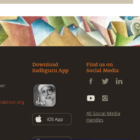
Download
Find us on
Sadhguru App
Social Media
ner
ndation.org
All Social Media
Handles