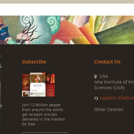
Subscribe
Contact Us
USA
Isha Institute of In
Sciences (USA)
support.ishafou
Join 1.2 Million people
Other Centres
from around the world,
get wisdom articles
delivered in the mailbox
for free.