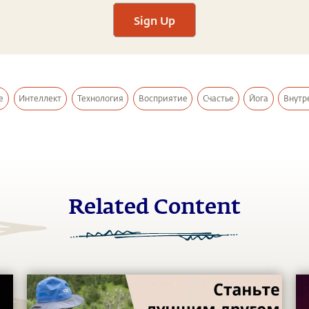
Sign Up
е
Интеллект
Технология
Восприятие
Счастье
Йога
Внутр
Related Content