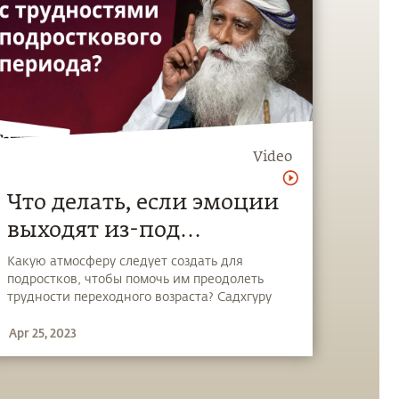
Video
Что делать, если эмоции
выходят из-под
контроля?
Какую атмосферу следует создать для
подростков, чтобы помочь им преодолеть
трудности переходного возраста? Садхгуру
рассматривает основную причину
Apr 25, 2023
тревожных расстройств среди молодежи и
предлагает йогический выход из этого
положения.