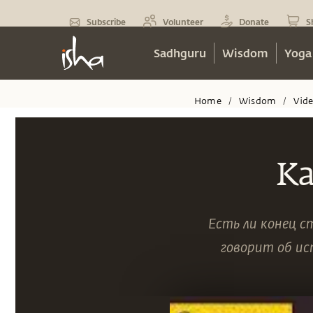
Subscribe
Volunteer
Donate
S
Sadhguru
Wisdom
Yoga
Home
Wisdom
Vid
/
/
Ка
Есть ли конец с
говорит об ис