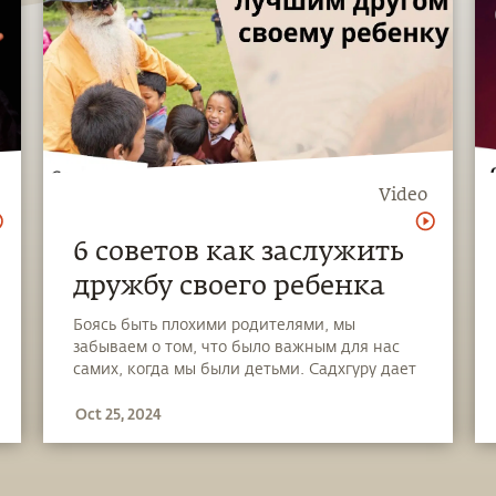
Video
6 советов как заслужить
дружбу своего ребенка
Боясь быть плохими родителями, мы
забываем о том, что было важным для нас
самих, когда мы были детьми. Садхгуру дает
6 советов о том, как стать для своего
Oct 25, 2024
ребенка другом и развить с ним здоровые
отношения, которые помогут ему расцвести.