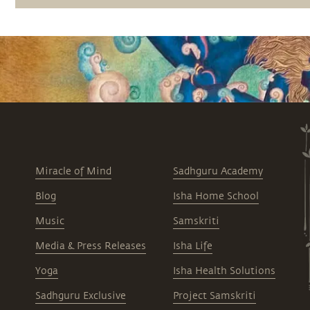
Miracle of Mind
Sadhguru Academy
Blog
Isha Home School
Music
Samskriti
Media & Press Releases
Isha Life
Yoga
Isha Health Solutions
Sadhguru Exclusive
Project Samskriti