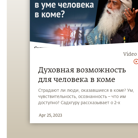
Video
Духовная возможность
для человека в коме
Страдают ли люди, оказавшиеся в коме? Ум,
чувствительность, осознанность – что им
доступно? Садхгуру рассказывает о 2-х
противоположных вариантах развития их
Apr 25, 2023
состояний. И о том, что в каждом случае
человеку доступна духовная возможность.