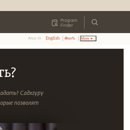
Program
Finder
Also in:
More
English
తెలుగు
ть?
радать? Садхгуру
торые позволят