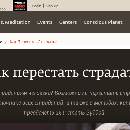
Login
Sign Up
|
hop
 & Meditation
Events
Centers
Conscious Planet
eo
Как Перестать Страдать?
/
к перестать страда
траданиям человека? Возможно ли перестать ст
точнике всех страданий, а также о методах, ко
преодолеть их и стать Буддой.